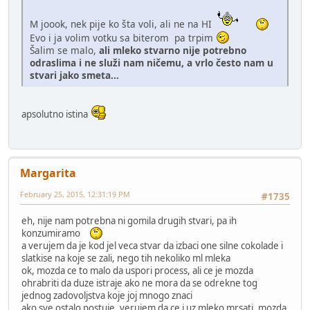
M joook, nek pije ko šta voli, ali ne na HI
Evo i ja volim votku sa biterom pa trpim
Šalim se malo,
ali mleko stvarno nije potrebno
odraslima i ne služi nam ničemu, a vrlo često nam u
stvari jako smeta...
apsolutno istina
Margarita
February 25, 2015, 12:31:19 PM
#1735
eh, nije nam potrebna ni gomila drugih stvari, pa ih
konzumiramo
a verujem da je kod jel veca stvar da izbaci one silne cokolade i
slatkise na koje se zali, nego tih nekoliko ml mleka
ok, mozda ce to malo da uspori process, ali ce je mozda
ohrabriti da duze istraje ako ne mora da se odrekne tog
jednog zadovoljstva koje joj mnogo znaci
ako sve ostalo postuje, verujem da ce i uz mleko mrsati, mozda