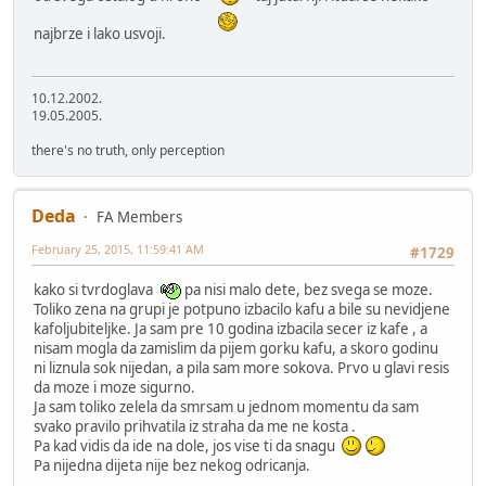
najbrze i lako usvoji.
10.12.2002.
19.05.2005.
there's no truth, only perception
Deda
FA Members
February 25, 2015, 11:59:41 AM
#1729
kako si tvrdoglava
pa nisi malo dete, bez svega se moze.
Toliko zena na grupi je potpuno izbacilo kafu a bile su nevidjene
kafoljubiteljke. Ja sam pre 10 godina izbacila secer iz kafe , a
nisam mogla da zamislim da pijem gorku kafu, a skoro godinu
ni liznula sok nijedan, a pila sam more sokova. Prvo u glavi resis
da moze i moze sigurno.
Ja sam toliko zelela da smrsam u jednom momentu da sam
svako pravilo prihvatila iz straha da me ne kosta .
Pa kad vidis da ide na dole, jos vise ti da snagu
Pa nijedna dijeta nije bez nekog odricanja.