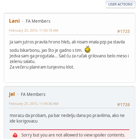
USER ACTIONS
Lani
FA Members
February 25, 2015, 11:50:18 AM
#1725
Ja sam jutros pravila hrono hleb, ali nisam imala pzp pa stavila
sodu bikarbonu, jao što je gadno s tim.
Jedva sam ga progutala... Sad ću za ručak grilovano belo meso i
zelenu salatu.
Za večeru planiram tunjevinu klot.
jel
FA Members
February 25, 2015, 11:54:36 AM
#1726
moracu da probam, pa bar nedelju dana po pravilima, ako ne
ide korigovacu
Sorry but you are not allowed to view spoiler contents.