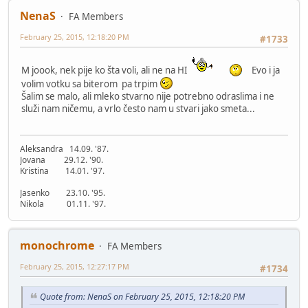
NenaS
FA Members
February 25, 2015, 12:18:20 PM
#1733
M joook, nek pije ko šta voli, ali ne na HI
Evo i ja
volim votku sa biterom pa trpim
Šalim se malo, ali mleko stvarno nije potrebno odraslima i ne
služi nam ničemu, a vrlo često nam u stvari jako smeta...
Aleksandra 14.09. '87.
Jovana 29.12. '90.
Kristina 14.01. '97.
Jasenko 23.10. '95.
Nikola 01.11. '97.
monochrome
FA Members
February 25, 2015, 12:27:17 PM
#1734
Quote from: NenaS on February 25, 2015, 12:18:20 PM