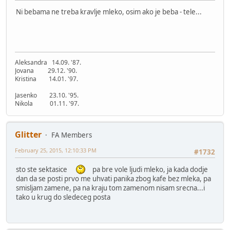
Ni bebama ne treba kravlje mleko, osim ako je beba - tele...
Aleksandra 14.09. '87.
Jovana 29.12. '90.
Kristina 14.01. '97.
Jasenko 23.10. '95.
Nikola 01.11. '97.
Glitter
FA Members
February 25, 2015, 12:10:33 PM
#1732
sto ste sektasice
pa bre vole ljudi mleko, ja kada dodje
dan da se posti prvo me uhvati panika zbog kafe bez mleka, pa
smisljam zamene, pa na kraju tom zamenom nisam srecna...i
tako u krug do sledeceg posta