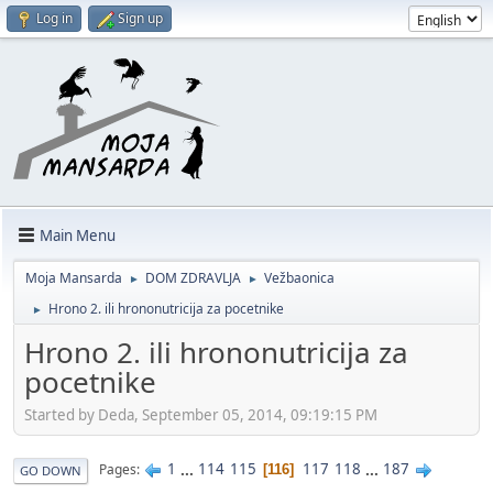
Log in
Sign up
Main Menu
Moja Mansarda
DOM ZDRAVLJA
Vežbaonica
►
►
Hrono 2. ili hrononutricija za pocetnike
►
Hrono 2. ili hrononutricija za
pocetnike
Started by Deda, September 05, 2014, 09:19:15 PM
1
...
114
115
117
118
...
187
Pages
116
GO DOWN