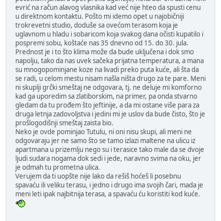
evrić na račun alavog vlasnika kad već nije hteo da spusti cenu
u direktnom kontaktu. Pošto mi idemo opet u najobičniji
trokrevetni studio, doduše sa ovećom terasom koja je
uglavnom u hladu i sobaricom koja svakog dana očisti kupatilo i
pospremi sobu, koštaće nas 35 dnevno od 15. do 30. jula.
Prednost je i to što klima može da bude uključena i dok smo
napolju, tako da nas uvek sačeka prijatna temperatura, a mana
su mnogopominjane koze na livadi preko puta kuće, ali šta da
se radi, u celom mestu nisam našla ništa drugo za te pare. Meni
ni skuplji grčki smeštaj ne odgovara, tj. ne deluje mi komforno
kad ga uporedim sa zlatiborskim, na primer, pa onda stvarno
gledam da tu prođem što jeftinije, a da mi ostane više para za
druga letnja zadovoljstva i jedini mi je uslov da bude čisto, što je
prošlogodišnji smeštaj zaista bio.
Neko je ovde pominjao Tutulu, ni oni nisu skupi, ali meni ne
odgovaraju jer ne samo što se tamo izlazi maltene na ulicu iz
apartmana u prizemlju nego su i terasice tako male da se dvoje
ljudi sudara nogama dok sedi i jede, naravno svima na oku, jer
je odmah tu prometna ulica.
Verujem da ti uopšte nije lako da rešiš hoćeš li posebnu
spavaću ili veliku terasu, i jedno i drugo ima svojih čari, mada je
meni leti ipak najbitnija terasa, a spavaću ću koristiti kod kuće.