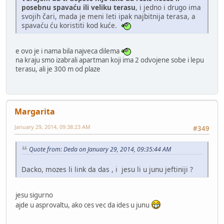
posebnu spavaću ili veliku terasu
, i jedno i drugo ima
svojih čari, mada je meni leti ipak najbitnija terasa, a
spavaću ću koristiti kod kuće.
e ovo je i nama bila najveca dilema
na kraju smo izabrali apartman koji ima 2 odvojene sobe i lepu
terasu, ali je 300 m od plaze
Margarita
January 29, 2014, 09:38:23 AM
#349
Quote from: Deda on January 29, 2014, 09:35:44 AM
Dacko, mozes li link da das , i jesu li u junu jeftiniji ?
jesu sigurno
ajde u asprovaltu, ako ces vec da ides u junu