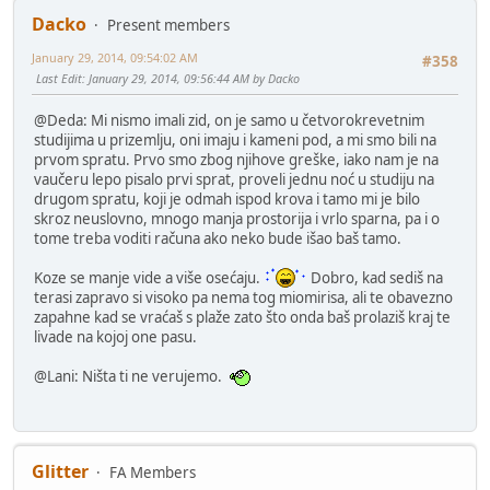
Dacko
Present members
January 29, 2014, 09:54:02 AM
#358
Last Edit
: January 29, 2014, 09:56:44 AM by Dacko
@Deda: Mi nismo imali zid, on je samo u četvorokrevetnim
studijima u prizemlju, oni imaju i kameni pod, a mi smo bili na
prvom spratu. Prvo smo zbog njihove greške, iako nam je na
vaučeru lepo pisalo prvi sprat, proveli jednu noć u studiju na
drugom spratu, koji je odmah ispod krova i tamo mi je bilo
skroz neuslovno, mnogo manja prostorija i vrlo sparna, pa i o
tome treba voditi računa ako neko bude išao baš tamo.
Koze se manje vide a više osećaju.
Dobro, kad sediš na
terasi zapravo si visoko pa nema tog miomirisa, ali te obavezno
zapahne kad se vraćaš s plaže zato što onda baš prolaziš kraj te
livade na kojoj one pasu.
@Lani: Ništa ti ne verujemo.
Glitter
FA Members