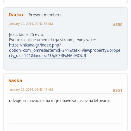
Dacko
Present members
January 29, 2014, 09:42:53 AM
#350
Jesu, tad je 25 evra.
Evo linka, ali ne umem da ga skratim, izvinjavajte:
https://nikana.gr/index.php?
option=com_jomres&Itemid=241&task=viewproperty&prope
rty_uid=141&lang=sr#UglCFRFxNArMOUR
Saska
January 29, 2014, 09:43:49 AM
#351
odvojena spavaća soba mi je obavezan uslov na letovanju