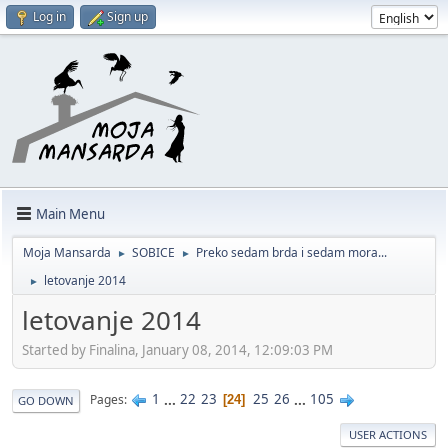
Log in
Sign up
Main Menu
Moja Mansarda
SOBICE
Preko sedam brda i sedam mora...
►
►
letovanje 2014
►
letovanje 2014
Started by Finalina, January 08, 2014, 12:09:03 PM
1
...
22
23
25
26
...
105
Pages
24
GO DOWN
USER ACTIONS