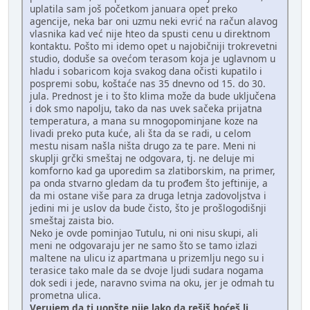
uplatila sam još početkom januara opet preko
agencije, neka bar oni uzmu neki evrić na račun alavog
vlasnika kad već nije hteo da spusti cenu u direktnom
kontaktu. Pošto mi idemo opet u najobičniji trokrevetni
studio, doduše sa ovećom terasom koja je uglavnom u
hladu i sobaricom koja svakog dana očisti kupatilo i
pospremi sobu, koštaće nas 35 dnevno od 15. do 30.
jula. Prednost je i to što klima može da bude uključena
i dok smo napolju, tako da nas uvek sačeka prijatna
temperatura, a mana su mnogopominjane koze na
livadi preko puta kuće, ali šta da se radi, u celom
mestu nisam našla ništa drugo za te pare. Meni ni
skuplji grčki smeštaj ne odgovara, tj. ne deluje mi
komforno kad ga uporedim sa zlatiborskim, na primer,
pa onda stvarno gledam da tu prođem što jeftinije, a
da mi ostane više para za druga letnja zadovoljstva i
jedini mi je uslov da bude čisto, što je prošlogodišnji
smeštaj zaista bio.
Neko je ovde pominjao Tutulu, ni oni nisu skupi, ali
meni ne odgovaraju jer ne samo što se tamo izlazi
maltene na ulicu iz apartmana u prizemlju nego su i
terasice tako male da se dvoje ljudi sudara nogama
dok sedi i jede, naravno svima na oku, jer je odmah tu
prometna ulica.
Verujem da ti uopšte nije lako da rešiš hoćeš li