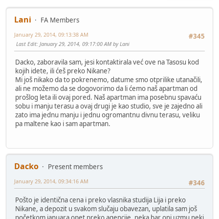
Lani
FA Members
January 29, 2014, 09:13:38 AM
#345
Last Edit
: January 29, 2014, 09:17:00 AM by Lani
Dacko, zaboravila sam, jesi kontaktirala već ove na Tasosu kod
kojih idete, ili ćeš preko Nikane?
Mi još nikako da to pokrenemo, datume smo otprilike utanačili,
ali ne možemo da se dogovorimo da li ćemo naš apartman od
prošlog leta ili ovaj pored. Naš apartman ima posebnu spavaću
sobu i manju terasu a ovaj drugi je kao studio, sve je zajedno ali
zato ima jednu manju i jednu ogromantnu divnu terasu, veliku
pa maltene kao i sam apartman.
Dacko
Present members
January 29, 2014, 09:34:16 AM
#346
Pošto je identična cena i preko vlasnika studija Lija i preko
Nikane, a depozit u svakom slučaju obavezan, uplatila sam još
početkom januara opet preko agencije, neka bar oni uzmu neki