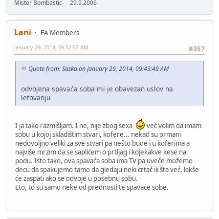
Mister Bombastic- 29.5.2006
Lani
FA Members
January 29, 2014, 09:52:57 AM
#357
Quote from: Saska on January 29, 2014, 09:43:49 AM
odvojena spavaća soba mi je obavezan uslov na
letovanju
I ja tako razmišljam. I ne, nije zbog sexa
već volim da imam
sobu u kojoj skladištim stvari, kofere... nekad su ormani
nedovoljno veliki za sve stvari pa nešto bude i u koferima a
najviše mrzim da se saplićem o prtljag i kojekakve kese na
podu. Isto tako, ova spavaća soba ima TV pa uveče možemo
decu da spakujemo tamo da gledaju neki crtać ili šta već, lakše
će zaspati ako se odvoje u posebnu sobu.
Eto, to su samo neke od prednosti te spavaće sobe.