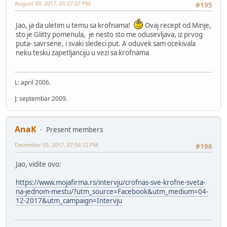
August 09, 2017, 05:57:37 PM
#195
Jao, ja da uletim u temu sa krofnama!
Ovaj recept od Minje,
sto je Glitty pomenula, je nesto sto me odusevljava, iz prvog
puta- savrsene, i svaki sledeci put. A oduvek sam ocekivala
neku tesku zapetljanciju u vezi sa krofnama
L: april 2006.
J: septembar 2009.
AnaK
Present members
December 05, 2017, 07:56:12 PM
#196
Jao, vidite ovo:
https://www.mojafirma.rs/intervju/crofnas-sve-krofne-sveta-
na-jednom-mestu/?utm_source=Facebook&utm_medium=04-
12-2017&utm_campaign=Intervju