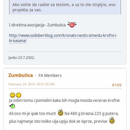
Ako volite da radite sa testom, a uz to ste strpljivi, evo
projekta za vas.
I direktna asocijacija - Zumbulica
http://www.soibiberblog.com/kronats-nesto-izmedu-krofni-i-
kroasana/
Janko 23.7.2002.
Zumbulica
FA Members
February 24, 2018, 09:01:45 AM
#199
Ja vidim temu i pomislim kako bih mogla mozda veceras krofne
Ali ovo mi je ipak too much
Na 480 g brasna 225 g putera,
plus najmanje isto toliko ulja upiju dok se isprze, previse