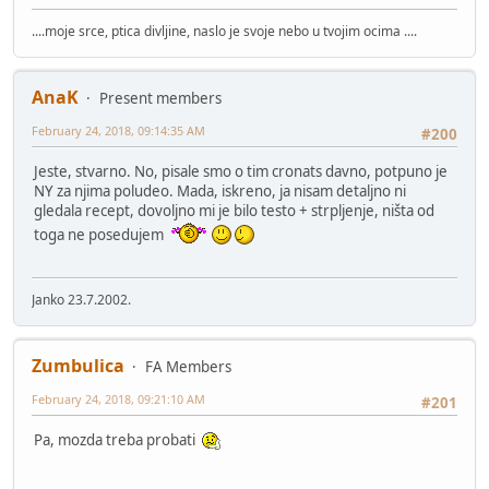
....moje srce, ptica divljine, naslo je svoje nebo u tvojim ocima ....
AnaK
Present members
February 24, 2018, 09:14:35 AM
#200
Jeste, stvarno. No, pisale smo o tim cronats davno, potpuno je
NY za njima poludeo. Mada, iskreno, ja nisam detaljno ni
gledala recept, dovoljno mi je bilo testo + strpljenje, ništa od
toga ne posedujem
Janko 23.7.2002.
Zumbulica
FA Members
February 24, 2018, 09:21:10 AM
#201
Pa, mozda treba probati