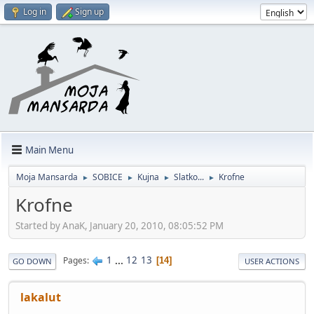
Log in
Sign up
Main Menu
Moja Mansarda
SOBICE
Kujna
Slatko...
Krofne
►
►
►
►
Krofne
Started by AnaK, January 20, 2010, 08:05:52 PM
1
...
12
13
Pages
14
GO DOWN
USER ACTIONS
lakalut