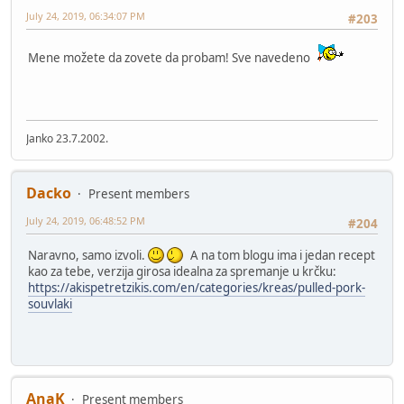
July 24, 2019, 06:34:07 PM
#203
Mene možete da zovete da probam! Sve navedeno
Janko 23.7.2002.
Dacko
Present members
July 24, 2019, 06:48:52 PM
#204
Naravno, samo izvoli.
A na tom blogu ima i jedan recept
kao za tebe, verzija girosa idealna za spremanje u krčku:
https://akispetretzikis.com/en/categories/kreas/pulled-pork-
souvlaki
AnaK
Present members