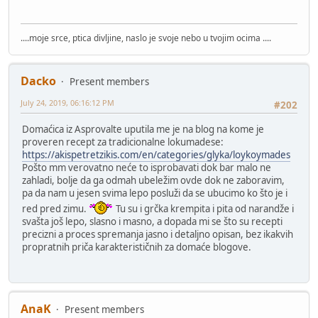
....moje srce, ptica divljine, naslo je svoje nebo u tvojim ocima ....
Dacko
Present members
July 24, 2019, 06:16:12 PM
#202
Domaćica iz Asprovalte uputila me je na blog na kome je
proveren recept za tradicionalne lokumadese:
https://akispetretzikis.com/en/categories/glyka/loykoymades
Pošto mm verovatno neće to isprobavati dok bar malo ne
zahladi, bolje da ga odmah ubeležim ovde dok ne zaboravim,
pa da nam u jesen svima lepo posluži da se ubucimo ko što je i
red pred zimu.
Tu su i grčka krempita i pita od narandže i
svašta još lepo, slasno i masno, a dopada mi se što su recepti
precizni a proces spremanja jasno i detaljno opisan, bez ikakvih
propratnih priča karakterističnih za domaće blogove.
AnaK
Present members