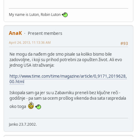
My name is Luton, Robin Luton
AnaK
Present members
April 24, 2013, 11:13:36 AM
#93
Ne mogu da nađem gde smo pisale sa koliko bismo bile
zadovoljne, i koji su prihod potrebni za opušten život. Ali evo
jednog USA istraživanja:
http://www.time.com/time/magazine/article/0,9171,2019628,
00.html
Iskopala sam ga jer su u Zabavniku preneli bez ključne reči -
godišnje - pa sam sa ocem prošlog vikenda dva sata raspredala
oko toga
Janko 23.7.2002.