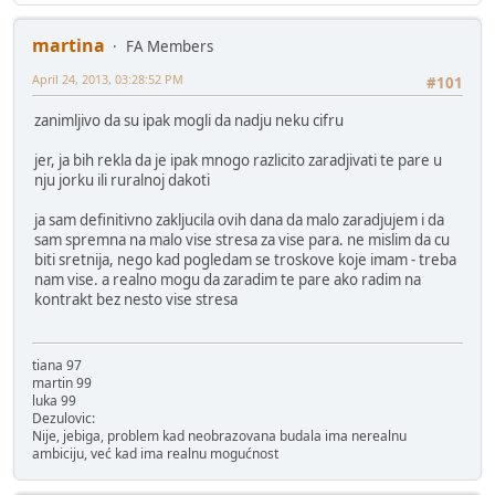
martina
FA Members
April 24, 2013, 03:28:52 PM
#101
zanimljivo da su ipak mogli da nadju neku cifru
jer, ja bih rekla da je ipak mnogo razlicito zaradjivati te pare u
nju jorku ili ruralnoj dakoti
ja sam definitivno zakljucila ovih dana da malo zaradjujem i da
sam spremna na malo vise stresa za vise para. ne mislim da cu
biti sretnija, nego kad pogledam se troskove koje imam - treba
nam vise. a realno mogu da zaradim te pare ako radim na
kontrakt bez nesto vise stresa
tiana 97
martin 99
luka 99
Dezulovic:
Nije, jebiga, problem kad neobrazovana budala ima nerealnu
ambiciju, već kad ima realnu mogućnost