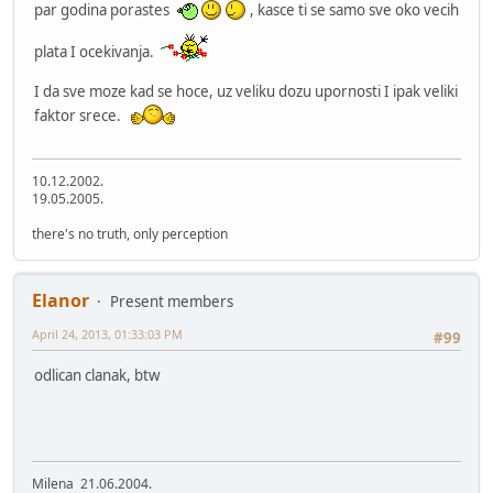
par godina porastes
, kasce ti se samo sve oko vecih
plata I ocekivanja.
I da sve moze kad se hoce, uz veliku dozu upornosti I ipak veliki
faktor srece.
10.12.2002.
19.05.2005.
there's no truth, only perception
Elanor
Present members
April 24, 2013, 01:33:03 PM
#99
odlican clanak, btw
Milena 21.06.2004.