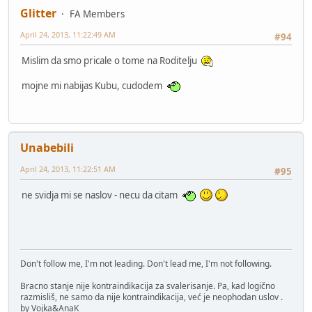
Glitter
FA Members
April 24, 2013, 11:22:49 AM
#94
Mislim da smo pricale o tome na Roditelju
mojne mi nabijas Kubu, cudodem
Unabebili
April 24, 2013, 11:22:51 AM
#95
ne svidja mi se naslov - necu da citam
Don't follow me, I'm not leading. Don't lead me, I'm not following.
Bracno stanje nije kontraindikacija za svalerisanje. Pa, kad logično
razmisliš, ne samo da nije kontraindikacija, već je neophodan uslov .
by Vojka&AnaK