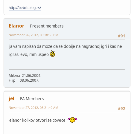
http://bebili.blog.rs/
Elanor
Present members
November 26, 2012, 08:18:55 PM
#91
ja vam napisah da moze da se dobije na nagradnoj igri i kad ne
igras. evo, mm uspeo
Milena 21.06.2004.
Filip 08.06.2007.
jel
FA Members
November 27, 2012, 08:21:49 AM
#92
elanor koliko? otvori se covece