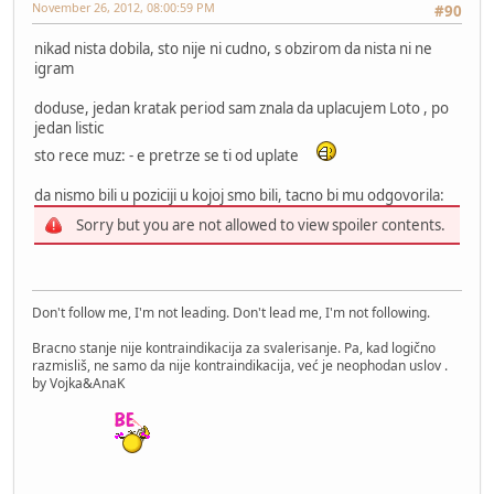
November 26, 2012, 08:00:59 PM
#90
nikad nista dobila, sto nije ni cudno, s obzirom da nista ni ne
igram
doduse, jedan kratak period sam znala da uplacujem Loto , po
jedan listic
sto rece muz: - e pretrze se ti od uplate
da nismo bili u poziciji u kojoj smo bili, tacno bi mu odgovorila:
Sorry but you are not allowed to view spoiler contents.
Don't follow me, I'm not leading. Don't lead me, I'm not following.
Bracno stanje nije kontraindikacija za svalerisanje. Pa, kad logično
razmisliš, ne samo da nije kontraindikacija, već je neophodan uslov .
by Vojka&AnaK