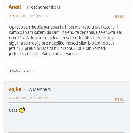
AnaK
Present members
May 08, 2013, 07:11:57 PM
#102
Upravo sam kupila par stvari u hipermarketu u Merkatoru, i
samo da vam kažem da sam uža-snu-ta cenama, uža-snu-ta. Od
omekšivača koji su se bukvalno svi izjednačili sa Lenorom (a
sigurna sam da je pre nekoliko meseci Silan bio jedno 30%
jeftiniji), preko brijača za bikini zonu (500+ din komad,
jednokratni) do... Katastrofa, stvarno.
Janko 23.7.2002.
vojka
FA Members
May 08, 2013, 07:17:01 PM
#103
uzas