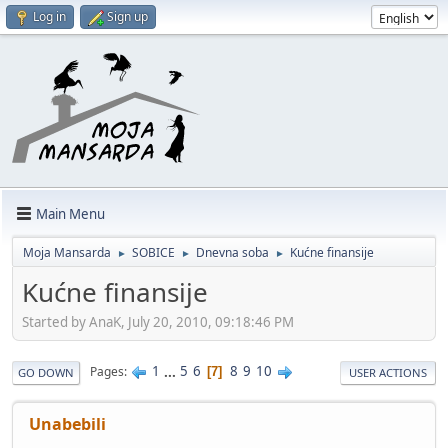
Log in
Sign up
Main Menu
Moja Mansarda
SOBICE
Dnevna soba
Kućne finansije
►
►
►
Kućne finansije
Started by AnaK, July 20, 2010, 09:18:46 PM
1
...
5
6
8
9
10
Pages
7
GO DOWN
USER ACTIONS
Unabebili