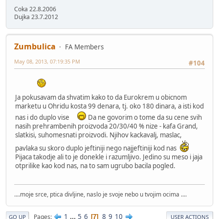
Coka 22.8.2006
Dujka 23.7.2012
Zumbulica
FA Members
May 08, 2013, 07:19:35 PM
#104
Ja pokusavam da shvatim kako to da Eurokrem u obicnom
marketu u Ohridu kosta 99 denara, tj. oko 180 dinara, a isti kod
nas i do duplo vise
Da ne govorim o tome da su cene svih
nasih prehrambenih proizvoda 20/30/40 % nize - kafa Grand,
slatkisi, suhomesnati proizvodi. Njihov kackavalj, maslac,
pavlaka su skoro duplo jeftiniji nego najjeftiniji kod nas
Pijaca takodje ali to je donekle i razumljivo. Jedino su meso i jaja
otprilike kao kod nas, na to sam ugrubo bacila pogled.
....moje srce, ptica divljine, naslo je svoje nebo u tvojim ocima ....
1
...
5
6
8
9
10
Pages
7
GO UP
USER ACTIONS