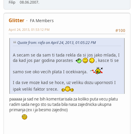
Filip 08.06.2007.
Glitter
FA Members
April 24, 2013, 01:53:12 PM
#100
Quote from: rafa on April 24, 2013, 01:05:22 PM
A secam se da sam ti tada rekla da si jos jako mlada, I
da kad jos par godina porastes
, kasce ti se
samo sve oko vecih plata I ocekivanja.
I da sve moze kad se hoce, uz veliku dozu upornosti I
ipak veliki faktor srece.
paaaaa ja sad ne bih komentarisala za koliko puta vecu platu
radim sada nego sto su tada bila nasa zajednicka ukupna
primanja (ex i ja besmo zajedno)