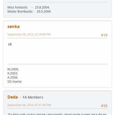
Miss Fantastic - 23.8.2004.
Mister Bombastic- 29.5.2006
senka
September 06, 2014, 01:34:49 PM
#19
ok
M.2000.
K.2003.
A.2006.
SD mama
Deda
FA Members
September 06, 2014, 07:57:36 PM
#20
Za dorucak ujutru moze i mocarela ,znaci noze super pica da se