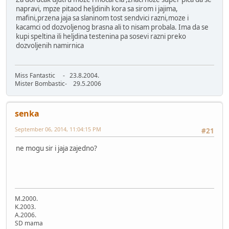
napravi, mpze pitaod heljdinih kora sa sirom i jajima,
mafini,przena jaja sa slaninom tost sendvici razni,moze i
kacamci od dozvoljenog brasna ali to nisam probala. Ima da se
kupi speltina ili heljdina testenina pa sosevi razni preko
dozvoljenih namirnica
Miss Fantastic - 23.8.2004.
Mister Bombastic- 29.5.2006
senka
September 06, 2014, 11:04:15 PM
#21
ne mogu sir i jaja zajedno?
M.2000.
K.2003.
A.2006.
SD mama