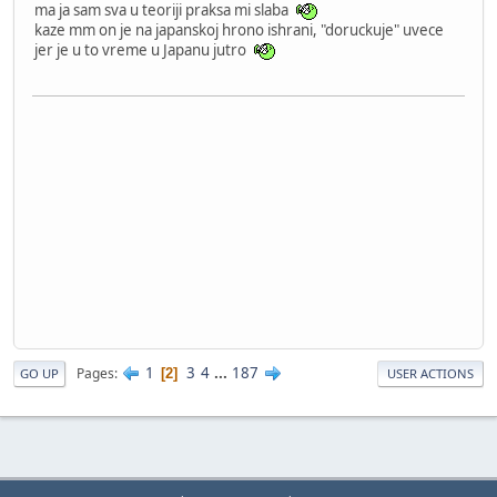
ma ja sam sva u teoriji praksa mi slaba
kaze mm on je na japanskoj hrono ishrani, "doruckuje" uvece
jer je u to vreme u Japanu jutro
1
3
4
...
187
Pages
2
GO UP
USER ACTIONS