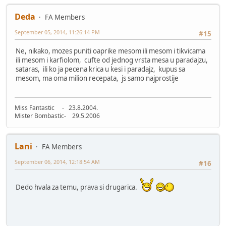
Deda
FA Members
September 05, 2014, 11:26:14 PM
#15
Ne, nikako, mozes puniti oaprike mesom ili mesom i tikvicama
ili mesom i karfiolom, cufte od jednog vrsta mesa u paradajzu,
sataras, ili ko ja pecena krica u kesi i paradajz, kupus sa
mesom, ma oma milion recepata, js samo najprostije
Miss Fantastic - 23.8.2004.
Mister Bombastic- 29.5.2006
Lani
FA Members
September 06, 2014, 12:18:54 AM
#16
Dedo hvala za temu, prava si drugarica.