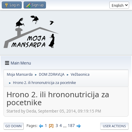
Log in
Sign up
Main Menu
Moja Mansarda
DOM ZDRAVLJA
Vežbaonica
►
►
Hrono 2. ili hrononutricija za pocetnike
►
Hrono 2. ili hrononutricija za
pocetnike
Started by Deda, September 05, 2014, 09:19:15 PM
1
3
4
...
187
Pages
2
GO DOWN
USER ACTIONS