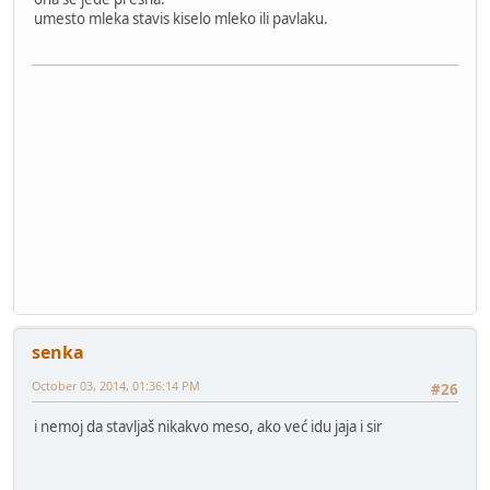
umesto mleka stavis kiselo mleko ili pavlaku.
senka
October 03, 2014, 01:36:14 PM
#26
i nemoj da stavljaš nikakvo meso, ako već idu jaja i sir