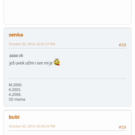
senka
October 03, 2014, 02:01:27 PM
#28
aaaa ok
još uvek učim i sve mi je
M.2000.
K.2003.
A.2006.
SD mama
bubi
October 03, 2014, 02:04:29 PM
#29