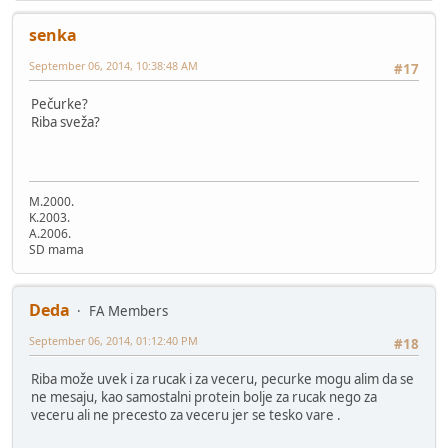
senka
September 06, 2014, 10:38:48 AM
#17
Pečurke?
Riba sveža?
M.2000.
K.2003.
A.2006.
SD mama
Deda
FA Members
September 06, 2014, 01:12:40 PM
#18
Riba može uvek i za rucak i za veceru, pecurke mogu alim da se
ne mesaju, kao samostalni protein bolje za rucak nego za
veceru ali ne precesto za veceru jer se tesko vare .