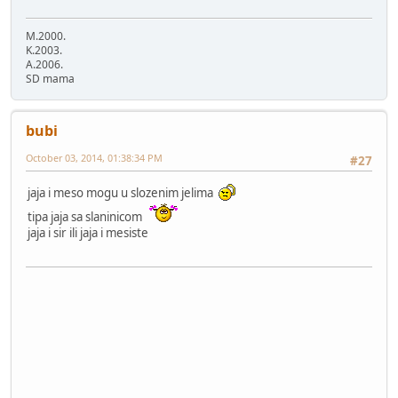
M.2000.
K.2003.
A.2006.
SD mama
bubi
October 03, 2014, 01:38:34 PM
#27
jaja i meso mogu u slozenim jelima
tipa jaja sa slaninicom
jaja i sir ili jaja i mesiste