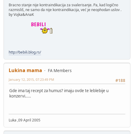
Bracno stanje nije kontraindikacija za svalerisanje. Pa, kad logično
razmisliš, ne samo da nije kontraindikacija, već je neophodan uslov .
by Vojka&AnaK
http://bebili.blog.rs/
Lukina mama
FA Members
January 12, 2015, 07:23:49 PM
#188
Gde ima taj recept za humus? imaju ovde te leblebije u
konzervi.....
Luka ,09 April 2005