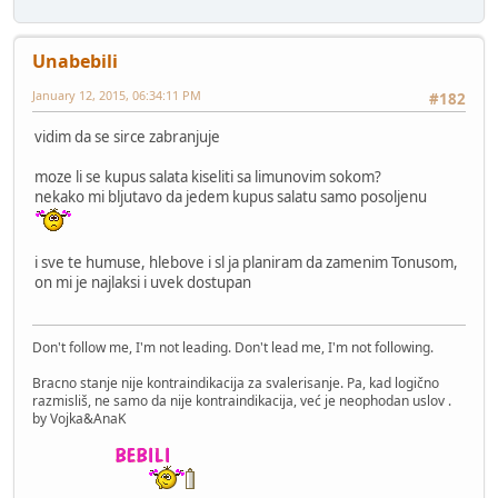
Unabebili
January 12, 2015, 06:34:11 PM
#182
vidim da se sirce zabranjuje
moze li se kupus salata kiseliti sa limunovim sokom?
nekako mi bljutavo da jedem kupus salatu samo posoljenu
i sve te humuse, hlebove i sl ja planiram da zamenim Tonusom,
on mi je najlaksi i uvek dostupan
Don't follow me, I'm not leading. Don't lead me, I'm not following.
Bracno stanje nije kontraindikacija za svalerisanje. Pa, kad logično
razmisliš, ne samo da nije kontraindikacija, već je neophodan uslov .
by Vojka&AnaK