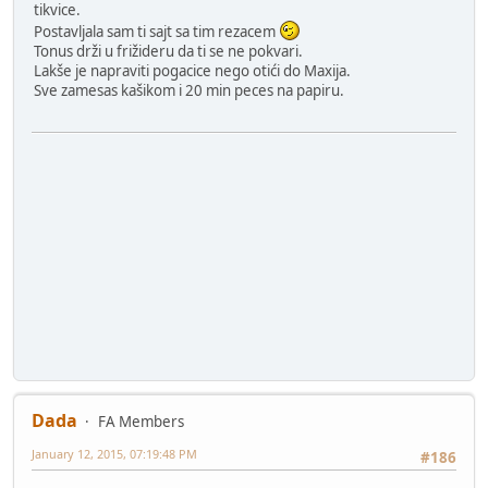
tikvice.
Postavljala sam ti sajt sa tim rezacem
Tonus drži u frižideru da ti se ne pokvari.
Lakše je napraviti pogacice nego otići do Maxija.
Sve zamesas kašikom i 20 min peces na papiru.
Dada
FA Members
January 12, 2015, 07:19:48 PM
#186