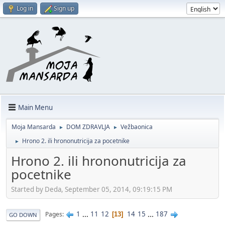
Log in
Sign up
Main Menu
Moja Mansarda
DOM ZDRAVLJA
Vežbaonica
►
►
Hrono 2. ili hrononutricija za pocetnike
►
Hrono 2. ili hrononutricija za
pocetnike
Started by Deda, September 05, 2014, 09:19:15 PM
1
...
11
12
14
15
...
187
Pages
13
GO DOWN