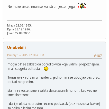
Ne moze sirce, limun se koristi umjesto njega
Milica 23.09.1995.
Djina 28.12.1996.
Jovan 29.08.2000.
Unabebili
January 12, 2015, 07:20:48 PM
#187
mogla bih se zakleti da pored tikvica koje vidim i prepoznajem,
ima i spageta od testa
Tonus uvek i drzim u frizideru, jednom mi se ubudjao bas brzo,
od tad ne gresim.
sta mi rekoste, sme li salata da se zacini limunom, kad vec ne
sme sircetom?
i da li je ok da napravim recimo podvarak (bez masnoca ikakve)
sa belim pilecim mesom ,