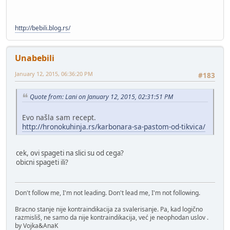
http://bebili.blog.rs/
Unabebili
January 12, 2015, 06:36:20 PM
#183
Quote from: Lani on January 12, 2015, 02:31:51 PM
Evo našla sam recept.
http://hronokuhinja.rs/karbonara-sa-pastom-od-tikvica/
cek, ovi spageti na slici su od cega?
obicni spageti ili?
Don't follow me, I'm not leading. Don't lead me, I'm not following.
Bracno stanje nije kontraindikacija za svalerisanje. Pa, kad logično
razmisliš, ne samo da nije kontraindikacija, već je neophodan uslov .
by Vojka&AnaK