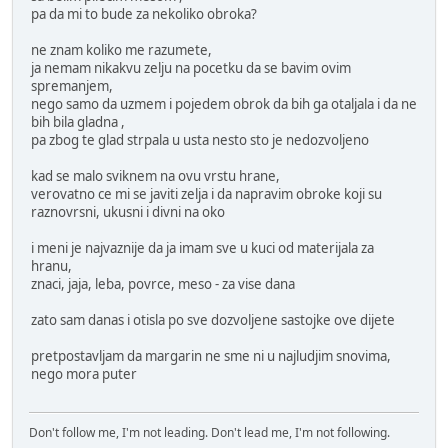
pa da mi to bude za nekoliko obroka?
ne znam koliko me razumete,
ja nemam nikakvu zelju na pocetku da se bavim ovim
spremanjem,
nego samo da uzmem i pojedem obrok da bih ga otaljala i da ne
bih bila gladna ,
pa zbog te glad strpala u usta nesto sto je nedozvoljeno
kad se malo sviknem na ovu vrstu hrane,
verovatno ce mi se javiti zelja i da napravim obroke koji su
raznovrsni, ukusni i divni na oko
i meni je najvaznije da ja imam sve u kuci od materijala za
hranu,
znaci, jaja, leba, povrce, meso - za vise dana
zato sam danas i otisla po sve dozvoljene sastojke ove dijete
pretpostavljam da margarin ne sme ni u najludjim snovima,
nego mora puter
Don't follow me, I'm not leading. Don't lead me, I'm not following.