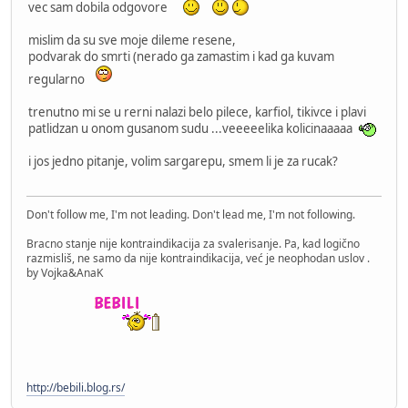
vec sam dobila odgovore
mislim da su sve moje dileme resene,
podvarak do smrti (nerado ga zamastim i kad ga kuvam
regularno
trenutno mi se u rerni nalazi belo pilece, karfiol, tikivce i plavi
patlidzan u onom gusanom sudu ...veeeeelika kolicinaaaaa
i jos jedno pitanje, volim sargarepu, smem li je za rucak?
Don't follow me, I'm not leading. Don't lead me, I'm not following.
Bracno stanje nije kontraindikacija za svalerisanje. Pa, kad logično
razmisliš, ne samo da nije kontraindikacija, već je neophodan uslov .
by Vojka&AnaK
http://bebili.blog.rs/