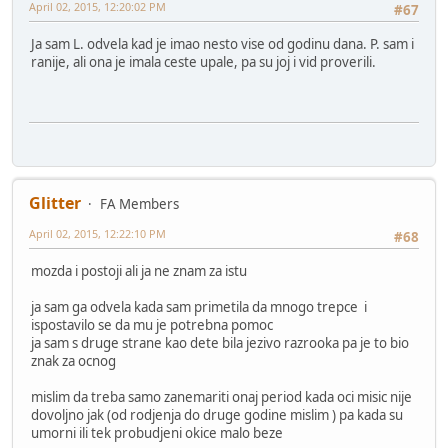
April 02, 2015, 12:20:02 PM
#67
Ja sam L. odvela kad je imao nesto vise od godinu dana. P. sam i
ranije, ali ona je imala ceste upale, pa su joj i vid proverili.
Glitter
FA Members
April 02, 2015, 12:22:10 PM
#68
mozda i postoji ali ja ne znam za istu
ja sam ga odvela kada sam primetila da mnogo trepce i
ispostavilo se da mu je potrebna pomoc
ja sam s druge strane kao dete bila jezivo razrooka pa je to bio
znak za ocnog
mislim da treba samo zanemariti onaj period kada oci misic nije
dovoljno jak (od rodjenja do druge godine mislim ) pa kada su
umorni ili tek probudjeni okice malo beze