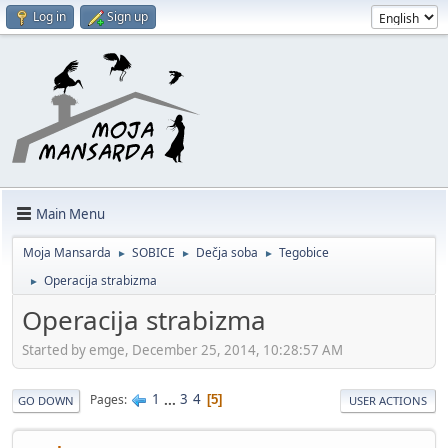
Log in
Sign up
Main Menu
Moja Mansarda
SOBICE
Dečja soba
Tegobice
►
►
►
Operacija strabizma
►
Operacija strabizma
Started by emge, December 25, 2014, 10:28:57 AM
1
...
3
4
Pages
5
GO DOWN
USER ACTIONS