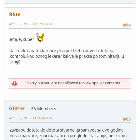
Blue
April 02, 2015, 11:12:00 AM
#64
emge, super
da li neko zna kada inace prvi put treba odvesti dete na
kontrolu kod ocnog lekara? kakva je praksa po tom pitanju u
srbiji?
Sorry but you are not allowed to view spoiler contents.
Glitter
FA Members
April 02, 2015, 11:56:44 AM
#65
zavisi od deteta do deteta stvarno, ja sam vec sa dve godine
nosila naocare, znaci da sam na preglede isla ranije, ne secam