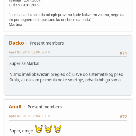
Ksenija 12.07.2001.
Dušan 19.01.2009.
"nije nasa duznost da od njih pravimo ljude kakve mi volimo, nego da
im pomognemo da postanu ko oni hoce da budu"
Martina
Dacko
Present members
April 02, 2015, 02:08:32 PM
#71
Super za Marka!
Nismo imali obavezan pregled očiju sve do sistematskog pred
školu, ali da sam primetila neke smetnje, odvela bih ga sama.
AnaK
Present members
April 02, 2015, 06:04:56 PM
#72
Super, emge