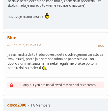
se da je nesto odredjeno kada mora, znam da ih pregledaju za
skolu (mada je malac u to vreme vec nosio naocare)
nas dvoje nismo uzorak
Blue
April 02, 2015, 12:15:48 PM
#66
ja sam mislila da to treba odvesti dete u odredjenom uzrastu za
svaki slucaj, posto ja nisam sposobna da procenim da li on
dobro vidi ili ne. znaci nema neke regularne prakse po tom
pitanju dok su malecki
Sorry but you are not allowed to view spoiler contents.
disco2000
FA Members