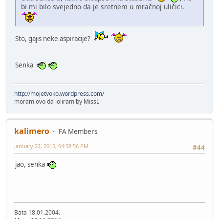
bi mi bilo svejedno da je sretnem u mračnoj uličici.
Sto, gajis neke aspiracije?
Senka
http://mojetvoko.wordpress.com/
moram ovo da loliram by MissL
kalimero
FA Members
January 22, 2015, 04:38:56 PM
#44
jao, senka
Bata 18.01.2004.