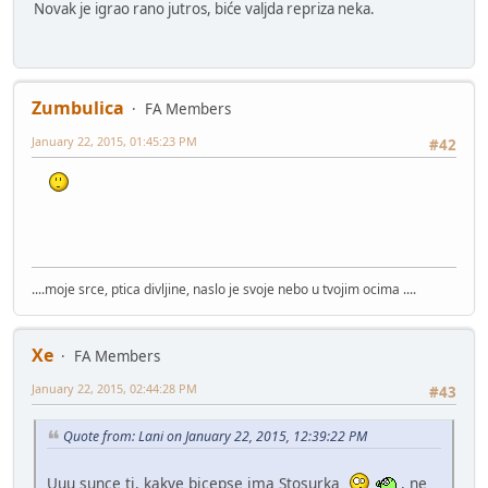
Novak je igrao rano jutros, biće valjda repriza neka.
Zumbulica
FA Members
January 22, 2015, 01:45:23 PM
#42
....moje srce, ptica divljine, naslo je svoje nebo u tvojim ocima ....
Xe
FA Members
January 22, 2015, 02:44:28 PM
#43
Quote from: Lani on January 22, 2015, 12:39:22 PM
Uuu sunce ti, kakve bicepse ima Stosurka
, ne