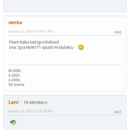
senka
January 22, 2015, 01:44:15 PM
#40
Pitam babu kad igra Đoković
ona: Igra Nole??? i spusti mi slušalicu
M.2000.
K.2003.
A.2006.
SD mama
Lani
FA Members
January 22, 2015, 01:45:10 PM
#41