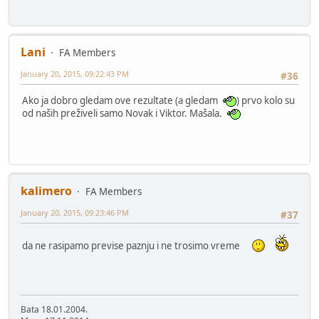
Lani
FA Members
January 20, 2015, 09:22:43 PM
#36
Ako ja dobro gledam ove rezultate (a gledam
) prvo kolo su
od naših preživeli samo Novak i Viktor. Mašala.
kalimero
FA Members
January 20, 2015, 09:23:46 PM
#37
da ne rasipamo previse paznju i ne trosimo vreme
Bata 18.01.2004.