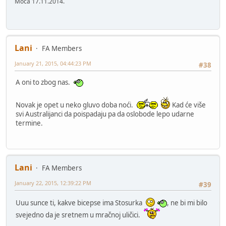
Moca 17.11.2014.
Lani
FA Members
January 21, 2015, 04:44:23 PM
#38
A oni to zbog nas.
Novak je opet u neko gluvo doba noći.
Kad će više
svi Australijanci da poispadaju pa da oslobode lepo udarne
termine.
Lani
FA Members
January 22, 2015, 12:39:22 PM
#39
Uuu sunce ti, kakve bicepse ima Stosurka
, ne bi mi bilo
svejedno da je sretnem u mračnoj uličici.