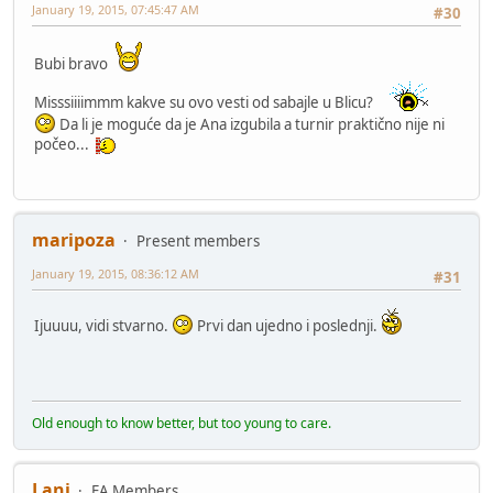
January 19, 2015, 07:45:47 AM
#30
Bubi bravo
Misssiiiimmm kakve su ovo vesti od sabajle u Blicu?
Da li je moguće da je Ana izgubila a turnir praktično nije ni
počeo...
maripoza
Present members
January 19, 2015, 08:36:12 AM
#31
Ijuuuu, vidi stvarno.
Prvi dan ujedno i poslednji.
Old enough to know better, but too young to care.
Lani
FA Members