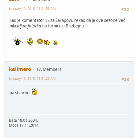
January 19, 2015, 11:21:58 AM
#32
Sad je komentator ES za Šarapovu rekao da je ove sezone već
bila
trijumfatorka
na turniru u Brizbejnu.
kalimero
FA Members
January 19, 2015, 11:31:26 AM
#33
pa stvarno
Bata 18.01.2004.
Moca 17.11.2014.