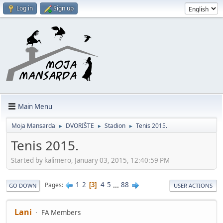
Log in
Sign up
Main Menu
Moja Mansarda
DVORIŠTE
Stadion
Tenis 2015.
►
►
►
Tenis 2015.
Started by kalimero, January 03, 2015, 12:40:59 PM
1
2
4
5
...
88
Pages
3
GO DOWN
USER ACTIONS
Lani
FA Members