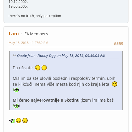
10.12.2002.
19.05.2005.
there's no truth, only perception
Lani
FA Members
May 18, 2015, 11:27:39 PM
#559
Quote from: Nanny Ogg on May 18, 2015, 09:56:05 PM
Da uživate
Mislim da ste ulovili poslednji raspoloživ termin, ubih
se klikćući, nema više mesta kod njih do kraja leta
Mi ćemo najverovatnije u Skotinu
(izem im ime baš
)