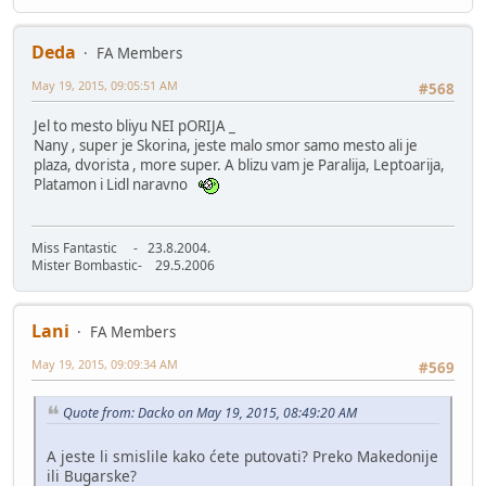
Deda
FA Members
May 19, 2015, 09:05:51 AM
#568
Jel to mesto bliyu NEI pORIJA _
Nany , super je Skorina, jeste malo smor samo mesto ali je
plaza, dvorista , more super. A blizu vam je Paralija, Leptoarija,
Platamon i Lidl naravno
Miss Fantastic - 23.8.2004.
Mister Bombastic- 29.5.2006
Lani
FA Members
May 19, 2015, 09:09:34 AM
#569
Quote from: Dacko on May 19, 2015, 08:49:20 AM
A jeste li smislile kako ćete putovati? Preko Makedonije
ili Bugarske?