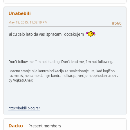
Unabebili
May 18, 2015, 11:38:19 PM
#560
al cu celo leto da vas ispracam i docekujem
Don't follow me, I'm not leading. Don't lead me, I'm not following.
Bracno stanje nije kontraindikacija za svalerisanje. Pa, kad logično
razmisliš, ne samo da nije kontraindikacija, već je neophodan uslov .
by Vojka&AnaK
http://bebili.blog.rs/
Dacko
Present members