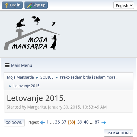
Log in
Sign up
Main Menu
Moja Mansarda
SOBICE
Preko sedam brda i sedam mora...
►
►
Letovanje 2015.
►
Letovanje 2015.
Started by Margarita, January 30, 2015, 10:53:49 AM
1
...
36
37
39
40
...
87
Pages
38
GO DOWN
USER ACTIONS