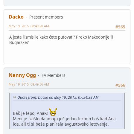
Dacko
Present members
May 19, 2015, 08:49:20 AM
#565
A jeste li smislile kako ćete putovati? Preko Makedonije ili
Bugarske?
Nanny Ogg
FA Members
May 19, 2015, 08:49:56 AM
#566
Quote from: Dacko on May 19, 2015, 07:54:38 AM
Baš je lepo, AnaK!
Meni je izašlo da imaju još jedan termin baš kad Ana
ide, ali ti si beše planirala avgustovsko letovanje.