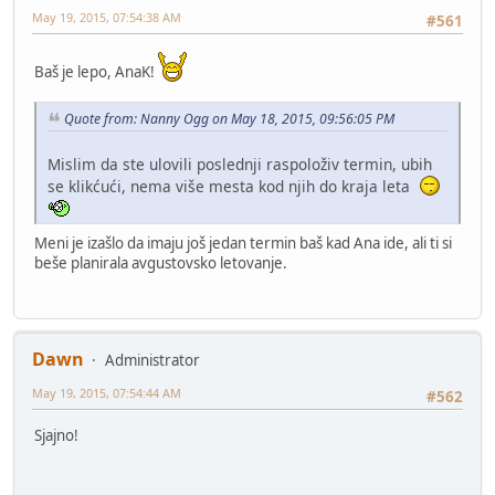
May 19, 2015, 07:54:38 AM
#561
Baš je lepo, AnaK!
Quote from: Nanny Ogg on May 18, 2015, 09:56:05 PM
Mislim da ste ulovili poslednji raspoloživ termin, ubih
se klikćući, nema više mesta kod njih do kraja leta
Meni je izašlo da imaju još jedan termin baš kad Ana ide, ali ti si
beše planirala avgustovsko letovanje.
Dawn
Administrator
May 19, 2015, 07:54:44 AM
#562
Sjajno!