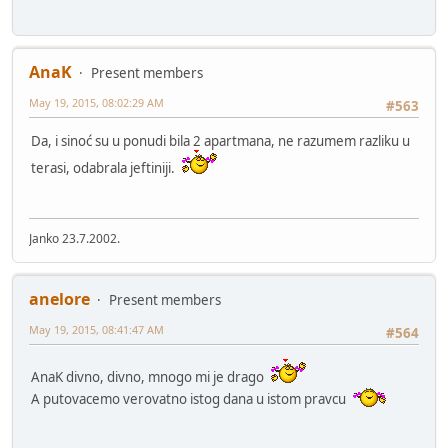
AnaK
Present members
May 19, 2015, 08:02:29 AM
#563
Da, i sinoć su u ponudi bila 2 apartmana, ne razumem razliku u
terasi, odabrala jeftiniji.
Janko 23.7.2002.
anelore
Present members
May 19, 2015, 08:41:47 AM
#564
AnaK divno, divno, mnogo mi je drago
A putovacemo verovatno istog dana u istom pravcu