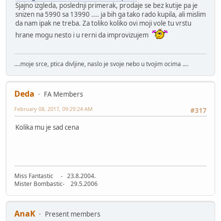
Sjajno izgleda, poslednji primerak, prodaje se bez kutije pa je
snizen na 5990 sa 13990 .... ja bih ga tako rado kupila, ali mislim
da nam ipak ne treba. Za toliko koliko ovi moji vole tu vrstu
hrane mogu nesto i u rerni da improvizujem
....moje srce, ptica divljine, naslo je svoje nebo u tvojim ocima ....
Deda
FA Members
February 08, 2017, 09:29:24 AM
#317
Kolika mu je sad cena
Miss Fantastic - 23.8.2004.
Mister Bombastic- 29.5.2006
AnaK
Present members