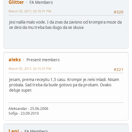
Glitter
FA Members
March 05, 2017, 02:10:31 PM
#320
Jesi nalila malo vode. I da znas da zavisno od krompira moze da
se desi da mu treba bas dugo da se skuva
aleks
Present members
March 05, 2017, 02:15:37 PM
#321
Jesam, prema receptu 1,5 casu. Krompir je.neki mladi. Nisam
probala. Sad treba da bude gotovo pa da probam. Ovako
deluje super.
Aleksandar - 25.06.2006
Sofija - 23.09.2010
Lani
FA Members