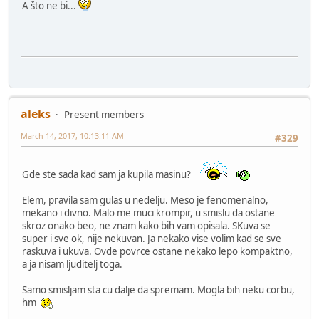
A što ne bi...
aleks
Present members
March 14, 2017, 10:13:11 AM
#329
Gde ste sada kad sam ja kupila masinu?
Elem, pravila sam gulas u nedelju. Meso je fenomenalno,
mekano i divno. Malo me muci krompir, u smislu da ostane
skroz onako beo, ne znam kako bih vam opisala. SKuva se
super i sve ok, nije nekuvan. Ja nekako vise volim kad se sve
raskuva i ukuva. Ovde povrce ostane nekako lepo kompaktno,
a ja nisam ljuditelj toga.
Samo smisljam sta cu dalje da spremam. Mogla bih neku corbu,
hm