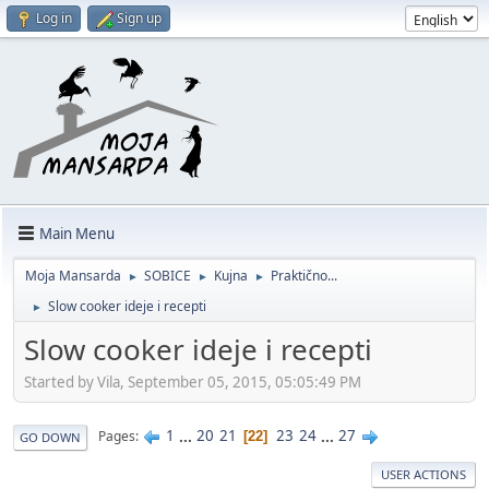
Log in
Sign up
Main Menu
Moja Mansarda
SOBICE
Kujna
Praktično...
►
►
►
Slow cooker ideje i recepti
►
Slow cooker ideje i recepti
Started by Vila, September 05, 2015, 05:05:49 PM
1
...
20
21
23
24
...
27
Pages
22
GO DOWN
USER ACTIONS