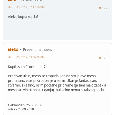
March 05, 2017, 02:47:56 PM
#322
Aleks, koji si kupila?
aleks
Present members
March 05, 2017, 03:36:09 PM
#323
Kupila sam.Crockpot 4,7l.
Predivan ukus, meso se raspada. Jedino sto je ovo meso
premasno, vise je za pecenje u rerni. Ukus je fantastican,
stvarno. I realno, osim pocetne pripreme (ja sam malo zapekla
meso sa svih strana u tiganju), bukvalno nema nikakvog posla.
Aleksandar - 25.06.2006
Sofija - 23.09.2010