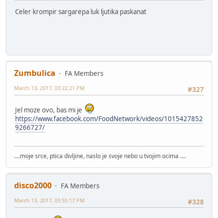
Celer krompir sargarepa luk ljutika paskanat
Zumbulica
FA Members
March 13, 2017, 03:22:21 PM
#327
Jel moze ovo, bas mi je
https://www.facebook.com/FoodNetwork/videos/1015427852
9266727/
....moje srce, ptica divljine, naslo je svoje nebo u tvojim ocima ....
disco2000
FA Members
March 13, 2017, 03:55:17 PM
#328