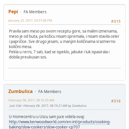
Pepi
FA Members
January 25, 2017, 03:57:08 PM
#315
Pravila sam meso po ovom receptu gore, sa malim izmenama,
meso je od buta, pa kožicu nisam spremala, i nisam stavila celer
i papričice. Sve drugo jesam, u manjim količinama srazmerno
količini mesa.
Pekla u rerni, 7 sati, kad se ispeklo, jabuke i luk ispasirala i
dobila preukusan sos.
Zumbulica
FA Members
February 08, 2017, 08:16:33 AM
#316
Last Edit
: February 08, 2017, 08:19:21 AM by Zumbulica
U Homecentru u Uscu sam juce videla ovaj:
http://www.kenwoodworld.com/en-int/products/cooking-
baking/slow-cookers/slow-cooker-cp707