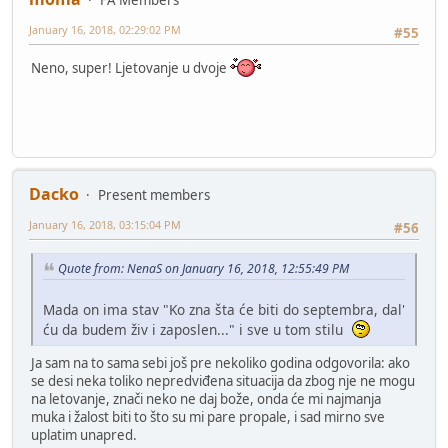
January 16, 2018, 02:29:02 PM
#55
Neno, super! Ljetovanje u dvoje
Dacko
Present members
January 16, 2018, 03:15:04 PM
#56
Quote from: NenaS on January 16, 2018, 12:55:49 PM
Mada on ima stav "Ko zna šta će biti do septembra, dal'
ću da budem živ i zaposlen..." i sve u tom stilu
Ja sam na to sama sebi još pre nekoliko godina odgovorila: ako
se desi neka toliko nepredviđena situacija da zbog nje ne mogu
na letovanje, znači neko ne daj bože, onda će mi najmanja
muka i žalost biti to što su mi pare propale, i sad mirno sve
uplatim unapred.