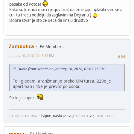
pesaka od Potosa
Kako su krenuli mm i njegov brat da izmisljaju uplasila sam se a
cu i tu trecu nedelju da zaglavim na Dojranu
Dobra stvar je sto ce deca da imaju drustvo
Zumbulica
FA Members
January 16, 2018, 02:13:52 PM
#54
Quote from: NenaS on January 16, 2018, 02:03:35 PM
To i gledam, aranžman je preko MM tursa, 220e je
apartman i 45e je prevoz po osobi.
Pa to je super
....moje srce, ptica divljine, naslo je svoje nebo u tvojim ocima ....
moma
FA Members