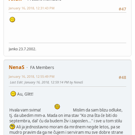
January 16, 2018, 12:31:43 PM
#47
Janko 23.7.2002.
NenaS
FA Members
January 16, 2018, 12:55:49 PM
#48
Last Edit
: January 16, 2018, 12:59:14 PM by NenaS
Au, Glitt!
Hvala vam svima!
Mislim da sam blizu odluke,
tj. da ubedim mm-a. Mada on ima stav "Ko zna šta će biti do
septembra, dal' ću da budem živ i zaposlen..." i sve u tom stilu
Ali ja jednostavno moram da mrdnem negde letos, pa se
mudro pravim da ga ne čujem i serviram mu sve dobre strane