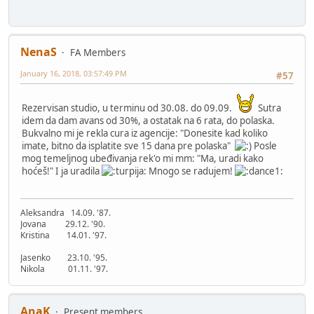
NenaS
FA Members
January 16, 2018, 03:57:49 PM
#57
Rezervisan studio, u terminu od 30.08. do 09.09.
Sutra
idem da dam avans od 30%, a ostatak na 6 rata, do polaska.
Bukvalno mi je rekla cura iz agencije: "Donesite kad koliko
imate, bitno da isplatite sve 15 dana pre polaska"
Posle
mog temeljnog ubeđivanja rek'o mi mm: "Ma, uradi kako
hoćeš!" I ja uradila
Mnogo se radujem!
Aleksandra 14.09. '87.
Jovana 29.12. '90.
Kristina 14.01. '97.
Jasenko 23.10. '95.
Nikola 01.11. '97.
AnaK
Present members