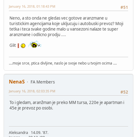
January 16, 2018, 01:18:43 PM
#51
Neno, a sto onda ne gledas vec gotove aranzmane u
turistickim agencijama koje ukljucuju i autobuski prevoz? Moji
tetka i teca svake godine malo u vansezoni nalaze te super
aranzmane i odlicno prodju ....
Glit
....moje srce, ptica divljine, naslo je svoje nebo u tvojim ocima ....
NenaS
FA Members
January 16, 2018, 02:03:35 PM
#52
To i gledam, aranžman je preko MM tursa, 220e je apartman i
45e je prevoz po osobi.
Aleksandra 14.09. '87.