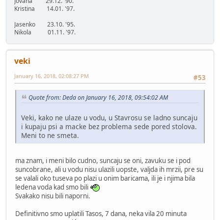
Jovana 29.12. '90.
Kristina 14.01. '97.
Jasenko 23.10. '95.
Nikola 01.11. '97.
veki
January 16, 2018, 02:08:27 PM
#53
Quote from: Deda on January 16, 2018, 09:54:02 AM
Veki, kako ne ulaze u vodu, u Stavrosu se ladno suncaju
i kupaju psi a macke bez problema sede pored stolova.
Meni to ne smeta.
ma znam, i meni bilo cudno, suncaju se oni, zavuku se i pod
suncobrane, ali u vodu nisu ulazili uopste, valjda ih mrzii, pre su
se valali oko tuseva po plazi u onim baricama, ili je i njima bila
ledena voda kad smo bili
Svakako nisu bili naporni.
Definitivno smo uplatili Tasos, 7 dana, neka vila 20 minuta