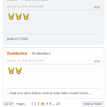
January 16, 2018, 03:58:34 PM
#58
Janko 23.7.2002.
Zumbulica
FA Members
January 16, 2018, 04:16:55 PM
#59
....moje srce, ptica divljine, naslo je svoje nebo u tvojim ocima ....
1
2
3
5
6
...
20
Pages
4
GO UP
USER ACTIONS