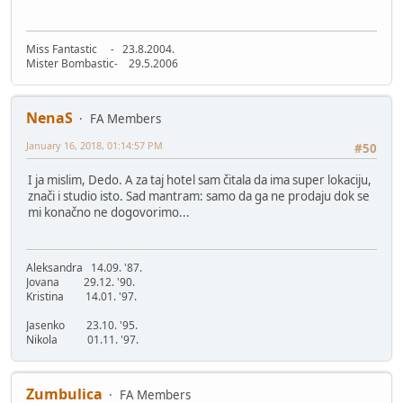
Miss Fantastic - 23.8.2004.
Mister Bombastic- 29.5.2006
NenaS
FA Members
January 16, 2018, 01:14:57 PM
#50
I ja mislim, Dedo. A za taj hotel sam čitala da ima super lokaciju,
znači i studio isto. Sad mantram: samo da ga ne prodaju dok se
mi konačno ne dogovorimo...
Aleksandra 14.09. '87.
Jovana 29.12. '90.
Kristina 14.01. '97.
Jasenko 23.10. '95.
Nikola 01.11. '97.
Zumbulica
FA Members