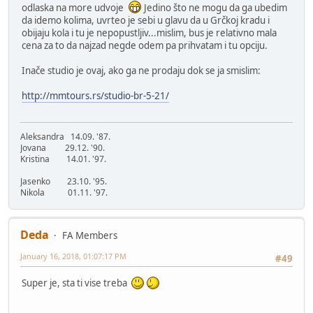
odlaska na more udvoje
Jedino što ne mogu da ga ubedim
da idemo kolima, uvrteo je sebi u glavu da u Grčkoj kradu i
obijaju kola i tu je nepopustljiv...mislim, bus je relativno mala
cena za to da najzad negde odem pa prihvatam i tu opciju.
Inače studio je ovaj, ako ga ne prodaju dok se ja smislim:
http://mmtours.rs/studio-br-5-21/
Aleksandra 14.09. '87.
Jovana 29.12. '90.
Kristina 14.01. '97.
Jasenko 23.10. '95.
Nikola 01.11. '97.
Deda
FA Members
January 16, 2018, 01:07:17 PM
#49
Super je, sta ti vise treba