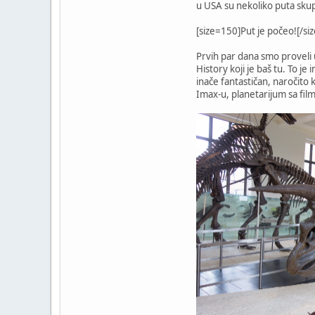
u USA su nekoliko puta skupl
[size=150]Put je počeo![/siz
Prvih par dana smo proveli
History koji je baš tu. To je
inače fantastičan, naročito
Imax-u, planetarijum sa film