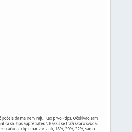
ć počele da me nerviraju. Kao prvo - tips. Očekivao sam
ntica sa "tips appreciated". Bakšiš se traži skoro svuda,
već sračunaju tip u par varijanti, 18%, 20%, 22%, samo