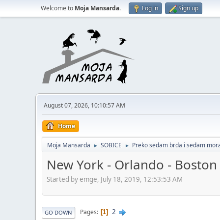
Welcome to
Moja Mansarda
.
Log in
Sign up
August 07, 2026, 10:10:57 AM
Home
Moja Mansarda
SOBICE
Preko sedam brda i sedam mora
►
►
New York - Orlando - Boston
Started by emge, July 18, 2019, 12:53:53 AM
2
Pages
1
GO DOWN