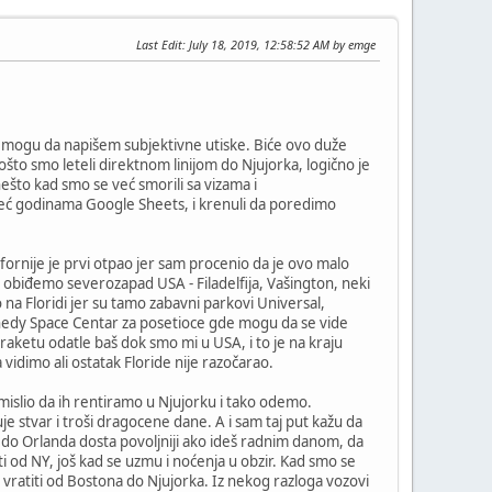
Last Edit
: July 18, 2019, 12:58:52 AM by emge
pa mogu da napišem subjektivne utiske. Biće ovo duže
što smo leteli direktnom linijom do Njujorka, logično je
ešto kad smo se već smorili sa vizama i
ad već godinama Google Sheets, i krenuli da poredimo
fornije je prvi otpao jer sam procenio da je ovo malo
 i obiđemo severozapad USA - Filadelfija, Vašington, neki
 na Floridi jer su tamo zabavni parkovi Universal,
Kennedy Space Centar za posetioce gde mogu da se vide
aketu odatle baš dok smo mi u USA, i to je na kraju
vidimo ali ostatak Floride nije razočarao.
 mislio da ih rentiramo u Njujorku i tako odemo.
e stvar i troši dragocene dane. A i sam taj put kažu da
 do Orlanda dosta povoljniji ako ideš radnim danom, da
ziti od NY, još kad se uzmu i noćenja u obzir. Kad smo se
 vratiti od Bostona do Njujorka. Iz nekog razloga vozovi