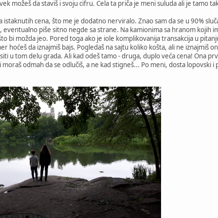
vek možeš da staviš i svoju cifru. Cela ta priča je meni suluda ali je tamo ta
 istaknutih cena, što me je dodatno nerviralo. Znao sam da se u 90% sluča
 eventualno piše sitno negde sa strane. Na kamionima sa hranom kojih i
 što bi možda jeo. Pored toga ako je iole komplikovanija transakcija u pit
er hoćeš da iznajmiš bajs. Pogledaš na sajtu koliko košta, ali ne iznajmiš on
esiti u tom delu grada. Ali kad odeš tamo - druga, duplo veća cena! Ona prva
i moraš odmah da se odlučiš, a ne kad stigneš... Po meni, dosta lopovski i