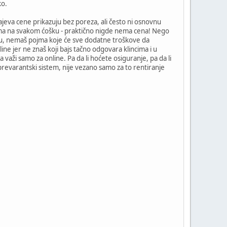
ko.
jeva cene prikazuju bez poreza, ali često ni osnovnu
ma na svakom ćošku - praktično nigde nema cena! Nego
anju, nemaš pojma koje će sve dodatne troškove da
line jer ne znaš koji bajs tačno odgovara klincima i u
 važi samo za online. Pa da li hoćete osiguranje, pa da li
 prevarantski sistem, nije vezano samo za to rentiranje