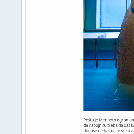
Pošto je Menhetn ogroman, n
da napojnicu treba da daš ka
doduše ne baš da te vuku za