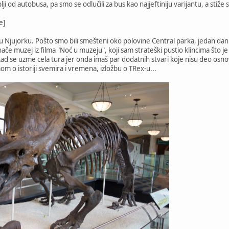
ji od autobusa, pa smo se odlučili za bus kao najjeftiniju varijantu, a stiže
e]
 u Njujorku. Pošto smo bili smešteni oko polovine Central parka, jedan 
 inače muzej iz filma "Noć u muzeju", koji sam strateški pustio klincima što 
 kad se uzme cela tura jer onda imaš par dodatnih stvari koje nisu deo osn
om o istoriji svemira i vremena, izložbu o TRex-u...