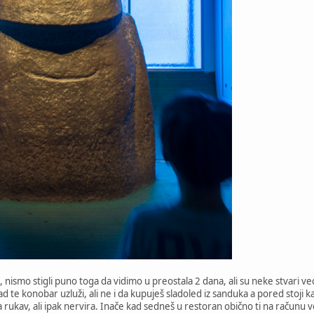
ismo stigli puno toga da vidimo u preostala 2 dana, ali su neke stvari ve
d te konobar uzluži, ali ne i da kupuješ sladoled iz sanduka a pored stoji ka
 rukav, ali ipak nervira. Inače kad sedneš u restoran obično ti na računu 