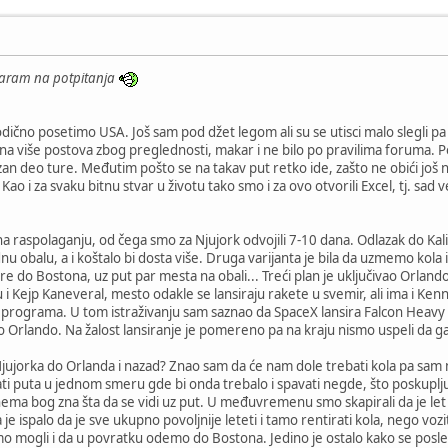
aram na potpitanja
odično posetimo USA. Još sam pod džet legom ali su se utisci malo slegli 
 na više postova zbog preglednosti, makar i ne bilo po pravilima foruma. Po
n deo ture. Međutim pošto se na takav put retko ide, zašto ne obići još n
ao i za svaku bitnu stvar u životu tako smo i za ovo otvorili Excel, tj. s
 raspolaganju, od čega smo za Njujork odvojili 7-10 dana. Odlazak do Kali
nu obalu, a i koštalo bi dosta više. Druga varijanta je bila da uzmemo kola
 do Bostona, uz put par mesta na obali... Treći plan je uključivao Orlando
zu i Kejp Kaneveral, mesto odakle se lansiraju rakete u svemir, ali ima i 
programa. U tom istraživanju sam saznao da SpaceX lansira Falcon Heavy r
 Orlando. Na žalost lansiranje je pomereno pa na kraju nismo uspeli da ga 
d Njujorka do Orlanda i nazad? Znao sam da će nam dole trebati kola pa sam
ti puta u jednom smeru gde bi onda trebalo i spavati negde, što poskupljuj
nema bog zna šta da se vidi uz put. U međuvremenu smo skapirali da je let
pa je ispalo da je sve ukupno povoljnije leteti i tamo rentirati kola, nego vo
smo mogli i da u povratku odemo do Bostona. Jedino je ostalo kako se posle