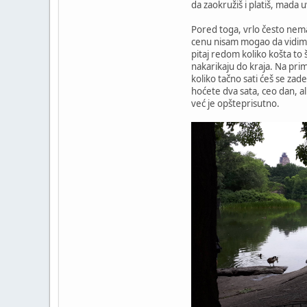
da zaokružiš i platiš, mada u
Pored toga, vrlo često nema
cenu nisam mogao da vidim,
pitaj redom koliko košta to
nakarikaju do kraja. Na prim
koliko tačno sati ćeš se zad
hoćete dva sata, ceo dan, al
već je opšteprisutno.