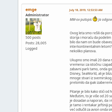
emge
July 18, 2019, 12:53:53 AM
Administrator
MM-ov putopis
Ja odgov
Ovog leta smo rešili da por
500 posts
storija i moraću da podelim
bilo da nam on bude obaveza
Posts: 28,005
interkontinentalnim letom? K
Logged
nekoliko planova.
Ukupno smo imali 20 dana na
vremena i za istočnu i zapad
zabavni park tamo, onda gore
Disney, SeaWorld, ali je bli
mnoge stvari iz svemirskog 
prelomilo da ipak izaberemo
Pitanje je bilo kako stići o
Međutim, to je više od 20 sa
je dosadan a naporan, da i 
je tamo i rentakar jeftiniji 
već odlučili za avion onda 