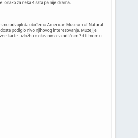
 se ionako za neka 4 sata pa nije drama.
dan smo odvojili da obiđemo American Museum of Natural
je dosta podiglo nivo njihovog interesovanja. Muzej je
ovne karte - izložbu o okeanima sa odličnim 3d filmom u