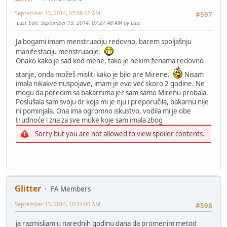
September 13, 2014, 07:08:52 AM
#597
Last Edit
: September 13, 2014, 07:27:48 AM by Lani
Ja bogami imam menstruaciju redovno, barem spoljašnju
manifestaciju menstruacije.
Onako kako je sad kod mene, tako je nekim ženama redovno
stanje, onda možeš misliti kako je bilo pre Mirene.
Nisam
imala nikakve nuspojave, imam je evo već skoro 2 godine. Ne
mogu da poredim sa bakarnima jer sam samo Mirenu probala.
Poslušala sam svoju dr koja mi je nju i preporučila, bakarnu nije
ni pominjala. Ona ima ogromno iskustvo, vodila mi je obe
trudnoće i zna za sve muke koje sam imala zbog
Sorry but you are not allowed to view spoiler contents.
Glitter
FA Members
September 13, 2014, 10:24:00 AM
#598
ja razmisljam u narednih godinu dana da promenim metod