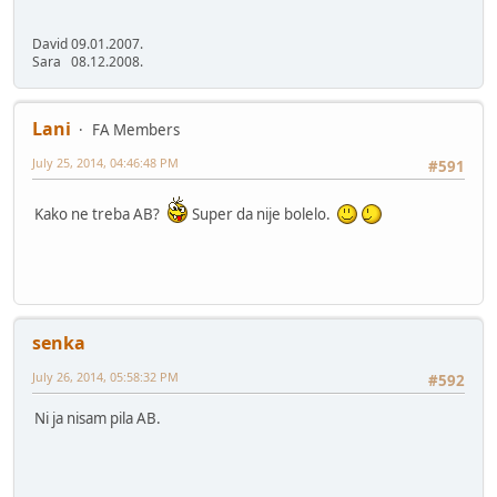
David 09.01.2007.
Sara 08.12.2008.
Lani
FA Members
July 25, 2014, 04:46:48 PM
#591
Kako ne treba AB?
Super da nije bolelo.
senka
July 26, 2014, 05:58:32 PM
#592
Ni ja nisam pila AB.