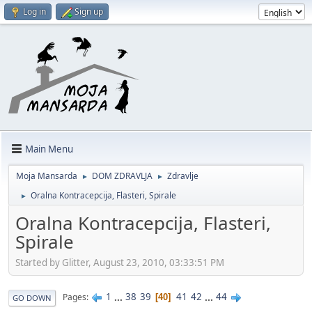
Log in
Sign up
Main Menu
Moja Mansarda
DOM ZDRAVLJA
Zdravlje
►
►
Oralna Kontracepcija, Flasteri, Spirale
►
Oralna Kontracepcija, Flasteri,
Spirale
Started by Glitter, August 23, 2010, 03:33:51 PM
1
...
38
39
41
42
...
44
Pages
40
GO DOWN