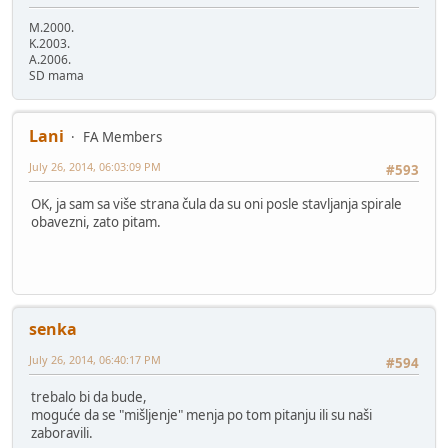
M.2000.
K.2003.
A.2006.
SD mama
Lani
FA Members
July 26, 2014, 06:03:09 PM
#593
OK, ja sam sa više strana čula da su oni posle stavljanja spirale
obavezni, zato pitam.
senka
July 26, 2014, 06:40:17 PM
#594
trebalo bi da bude,
moguće da se "mišljenje" menja po tom pitanju ili su naši
zaboravili.