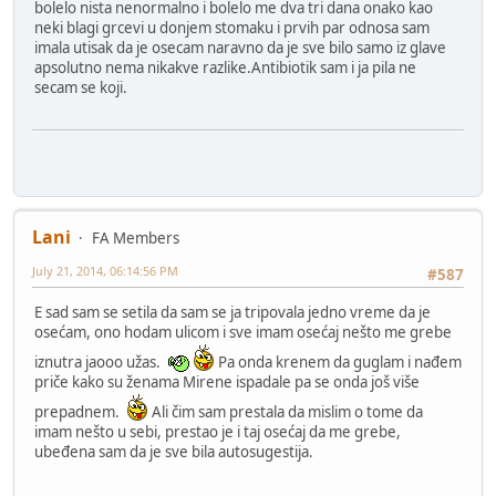
bolelo nista nenormalno i bolelo me dva tri dana onako kao
neki blagi grcevi u donjem stomaku i prvih par odnosa sam
imala utisak da je osecam naravno da je sve bilo samo iz glave
apsolutno nema nikakve razlike.Antibiotik sam i ja pila ne
secam se koji.
Lani
FA Members
July 21, 2014, 06:14:56 PM
#587
E sad sam se setila da sam se ja tripovala jedno vreme da je
osećam, ono hodam ulicom i sve imam osećaj nešto me grebe
iznutra jaooo užas.
Pa onda krenem da guglam i nađem
priče kako su ženama Mirene ispadale pa se onda još više
prepadnem.
Ali čim sam prestala da mislim o tome da
imam nešto u sebi, prestao je i taj osećaj da me grebe,
ubeđena sam da je sve bila autosugestija.