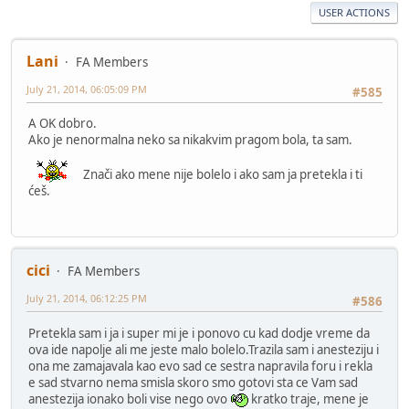
USER ACTIONS
Lani
FA Members
July 21, 2014, 06:05:09 PM
#585
A OK dobro.
Ako je nenormalna neko sa nikakvim pragom bola, ta sam.
Znači ako mene nije bolelo i ako sam ja pretekla i ti
ćeš.
cici
FA Members
July 21, 2014, 06:12:25 PM
#586
Pretekla sam i ja i super mi je i ponovo cu kad dodje vreme da
ova ide napolje ali me jeste malo bolelo.Trazila sam i anesteziju i
ona me zamajavala kao evo sad ce sestra napravila foru i rekla
e sad stvarno nema smisla skoro smo gotovi sta ce Vam sad
anestezija ionako boli vise nego ovo
kratko traje, mene je