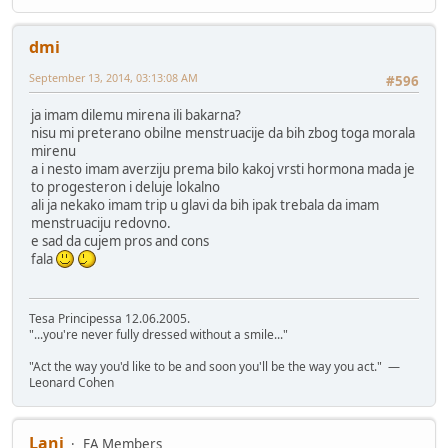
dmi
September 13, 2014, 03:13:08 AM
#596
ja imam dilemu mirena ili bakarna?
nisu mi preterano obilne menstruacije da bih zbog toga morala
mirenu
a i nesto imam averziju prema bilo kakoj vrsti hormona mada je
to progesteron i deluje lokalno
ali ja nekako imam trip u glavi da bih ipak trebala da imam
menstruaciju redovno.
e sad da cujem pros and cons
fala
Tesa Principessa 12.06.2005.
"...you're never fully dressed without a smile..."
"Act the way you'd like to be and soon you'll be the way you act." —
Leonard Cohen
Lani
FA Members