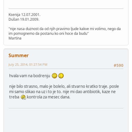
Ksenija 12.07.2001.
Dušan 19.01.2009.
"nije nasa duznost da od njih pravimo ljude kakve mi volimo, nego da
im pomognemo da postanu ko oni hoce da budu"
Martina
Summer
July 25, 2014, 01:27:54 PM
#590
hvala vam na bodrenju
nije bilo strasno, malo je bolelo, ali stvarno kratko traje. posle
mi samo slikao na uz i to je to. nije mi dao antibiotik, kaze ne
treba
kontrola za mesec dana.