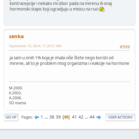
kontracepcije i nekako mi izbor pada na mirenu ili onaj
hormonski stapic koji ugradjuju u misicu na ruci
senka
September 13, 2014, 11:26:51 AM
#599
ja sam u onih 1% koja je imala više štete nego koristi od
mirene, ali to je problem mog organizma i reakcije na hormone
M.2000.
K.2003.
A.2006.
SD mama
1
...
38
39
41
42
...
44
Pages
40
GO UP
USER ACTIONS