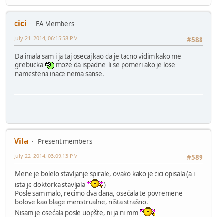
cici
FA Members
July 21, 2014, 06:15:58 PM
#588
Da imala sam i ja taj osecaj kao da je tacno vidim kako me
grebucka
moze da ispadne ili se pomeri ako je lose
namestena inace nema sanse.
Vila
Present members
July 22, 2014, 03:09:13 PM
#589
Mene je bolelo stavljanje spirale, ovako kako je cici opisala (a i
ista je doktorka stavljala
)
Posle sam malo, recimo dva dana, osećala te povremene
bolove kao blage menstrualne, ništa strašno.
Nisam je osećala posle uopšte, ni ja ni mm