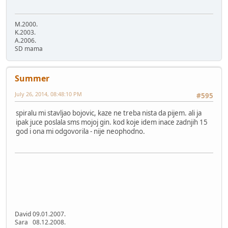
M.2000.
K.2003.
A.2006.
SD mama
Summer
July 26, 2014, 08:48:10 PM
#595
spiralu mi stavljao bojovic, kaze ne treba nista da pijem. ali ja
ipak juce poslala sms mojoj gin. kod koje idem inace zadnjih 15
god i ona mi odgovorila - nije neophodno.
David 09.01.2007.
Sara 08.12.2008.