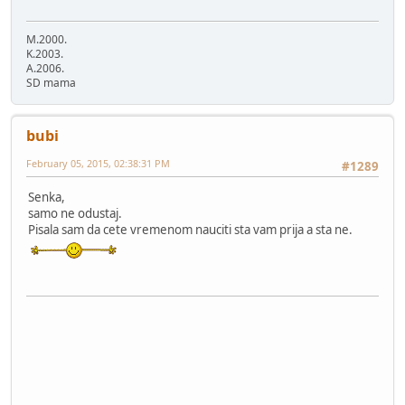
M.2000.
K.2003.
A.2006.
SD mama
bubi
February 05, 2015, 02:38:31 PM
#1289
Senka,
samo ne odustaj.
Pisala sam da cete vremenom nauciti sta vam prija a sta ne.