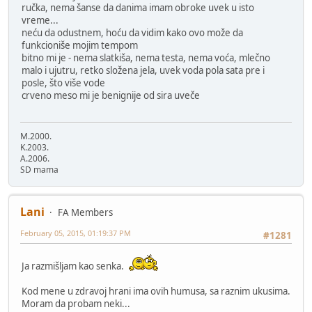
ručka, nema šanse da danima imam obroke uvek u isto
vreme...
neću da odustnem, hoću da vidim kako ovo može da
funkcioniše mojim tempom
bitno mi je - nema slatkiša, nema testa, nema voća, mlečno
malo i ujutru, retko složena jela, uvek voda pola sata pre i
posle, što više vode
crveno meso mi je benignije od sira uveče
M.2000.
K.2003.
A.2006.
SD mama
Lani
FA Members
February 05, 2015, 01:19:37 PM
#1281
Ja razmišljam kao senka.
Kod mene u zdravoj hrani ima ovih humusa, sa raznim ukusima.
Moram da probam neki...