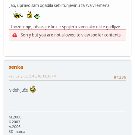
Jao, upravo sam ogadila sebi tunjevinu za sva vremena.
Upozorenje, otvarajte link iz spojlera samo ako niste gadljive.
Sorry but you are not allowed to view spoiler contents.
senka
February 05, 2015, 02:12:32 PM
#1286
videh juče
M.2000.
K.2003.
A.2006.
SD mama