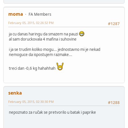
moma
FA Members
February 05, 2015, 02:26:32 PM
#1287
ja cu danas haringu da smazem na pauzi
al sam doruckovala 4 mafina i suhovine
i ja se trudim koliko mogu... jednostavno mi je nekad
nemoguce da ispostujem razmake...
treci dan -0,6 kg hahahhah
senka
February 05, 2015, 02:30:30 PM
#1288
nepoznato za ručak se pretvorilo u batak i paprike