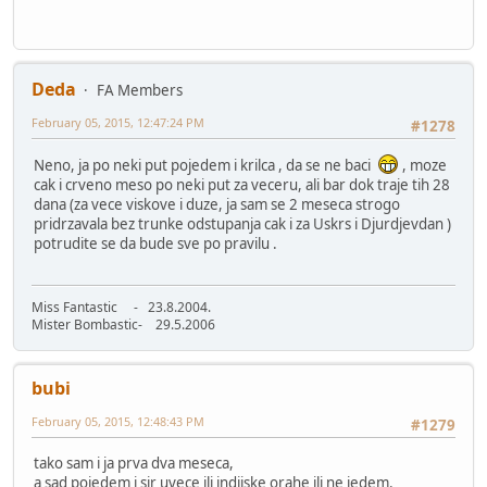
Deda
FA Members
February 05, 2015, 12:47:24 PM
#1278
Neno, ja po neki put pojedem i krilca , da se ne baci
, moze
cak i crveno meso po neki put za veceru, ali bar dok traje tih 28
dana (za vece viskove i duze, ja sam se 2 meseca strogo
pridrzavala bez trunke odstupanja cak i za Uskrs i Djurdjevdan )
potrudite se da bude sve po pravilu .
Miss Fantastic - 23.8.2004.
Mister Bombastic- 29.5.2006
bubi
February 05, 2015, 12:48:43 PM
#1279
tako sam i ja prva dva meseca,
a sad pojedem i sir uvece ili indijske orahe ili ne jedem.