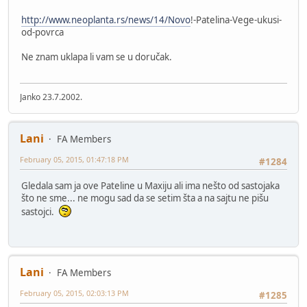
http://www.neoplanta.rs/news/14/Novo
!-Patelina-Vege-ukusi-
od-povrca
Ne znam uklapa li vam se u doručak.
Janko 23.7.2002.
Lani
FA Members
February 05, 2015, 01:47:18 PM
#1284
Gledala sam ja ove Pateline u Maxiju ali ima nešto od sastojaka
što ne sme... ne mogu sad da se setim šta a na sajtu ne pišu
sastojci.
Lani
FA Members
February 05, 2015, 02:03:13 PM
#1285