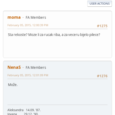
USER ACTIONS
moma
FA Members
February 05, 2015, 12:00:39 PM
#1275
Sta rekoste? Moze li za rucak riba, a za veceru bijelo pilece?
NenaS
FA Members
February 05, 2015, 12:01:09 PM
#1276
Može.
Aleksandra 14.09. '87.
Jovana 29.12. '90.