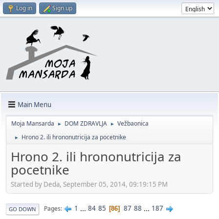
Log in
Sign up
Main Menu
Moja Mansarda
DOM ZDRAVLJA
Vežbaonica
►
►
Hrono 2. ili hrononutricija za pocetnike
►
Hrono 2. ili hrononutricija za
pocetnike
Started by Deda, September 05, 2014, 09:19:15 PM
1
...
84
85
87
88
...
187
Pages
86
GO DOWN