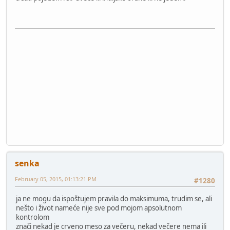
senka
February 05, 2015, 01:13:21 PM
#1280
ja ne mogu da ispoštujem pravila do maksimuma, trudim se, ali
nešto i život nameće nije sve pod mojom apsolutnom
kontrolom
znači nekad je crveno meso za večeru, nekad večere nema ili