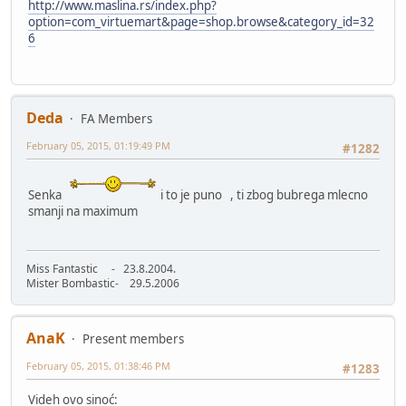
http://www.maslina.rs/index.php?
option=com_virtuemart&page=shop.browse&category_id=32
6
Deda
FA Members
February 05, 2015, 01:19:49 PM
#1282
Senka
i to je puno , ti zbog bubrega mlecno
smanji na maximum
Miss Fantastic - 23.8.2004.
Mister Bombastic- 29.5.2006
AnaK
Present members
February 05, 2015, 01:38:46 PM
#1283
Videh ovo sinoć: