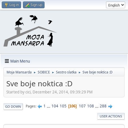
Log in
Sign up
Main Menu
Moja Mansarda
SOBICE
Sestro slatka
Sve boje noktica :D
►
►
►
Sve boje noktica :D
Started by cici, December 24, 2014, 09:39:29 PM
1
...
104
105
107
108
...
288
Pages
106
GO DOWN
USER ACTIONS