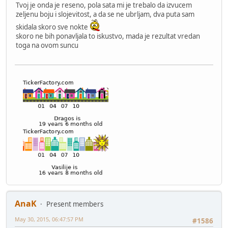
Tvoj je onda je reseno, pola sata mi je trebalo da izvucem
zeljenu boju i slojevitost, a da se ne ubrljam, dva puta sam
skidala skoro sve nokte
skoro ne bih ponavljala to iskustvo, mada je rezultat vredan
toga na ovom suncu
AnaK
Present members
May 30, 2015, 06:47:57 PM
#1586