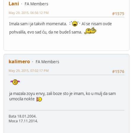
Lani
FA Members
May 29, 2015, 06:56:12 PM
#1575
Imala sam i ja takvih momenata.
Al se nisam ovde
pohvalila, evo sad ću, da ne budeš sama.
kalimero
FA Members
May 29, 2015, 07:02:17 PM
#1576
ja mazala zoyu envy, zali boze sto je imam, ko u mulj da sam
umocila nokte
Bata 18.01.2004.
Moca 17.11.2014.