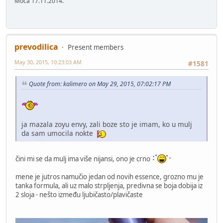
Moca 17.11.2014.
prevodilica
Present members
May 30, 2015, 10:23:03 AM
#1581
Quote from: kalimero on May 29, 2015, 07:02:17 PM
ja mazala zoyu envy, zali boze sto je imam, ko u mulj
da sam umocila nokte
čini mi se da mulj ima više nijansi, ono je crno
mene je jutros namučio jedan od novih essence, grozno mu je
tanka formula, ali uz malo strpljenja, predivna se boja dobija iz
2 sloja - nešto između ljubičasto/plavičaste