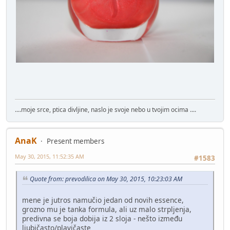
....moje srce, ptica divljine, naslo je svoje nebo u tvojim ocima ....
AnaK
Present members
May 30, 2015, 11:52:35 AM
#1583
Quote from: prevodilica on May 30, 2015, 10:23:03 AM
mene je jutros namučio jedan od novih essence,
grozno mu je tanka formula, ali uz malo strpljenja,
predivna se boja dobija iz 2 sloja - nešto između
ljubičasto/plavičaste