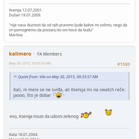
Ksenija 12.07.2001.
Dušan 19.01.2009.
"nije nasa duznost da od njih pravimo ljude kakve mi volimo, nego da
im pomognemo da postanu ko oni hoce da budu"
Martina
kalimero
FA Members
May 30, 2015, 10:05:03 AM
#1580
Quote from: Vila on May 30, 2015, 09:35:57 AM
Kali, ni meni se ne sviđa, ali Ksenija mi na swatch reče:
jaooo, što je dobar
evo, Ksenija moze da udomi zelenog
Bata 18.01.2004.