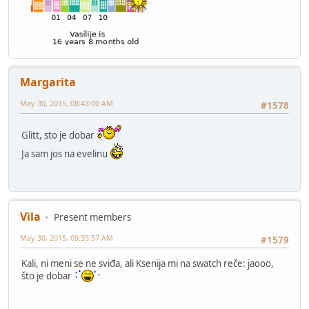
Margarita
May 30, 2015, 08:43:00 AM
#1578
Glitt, sto je dobar
Ja sam jos na evelinu
Vila
Present members
May 30, 2015, 09:35:57 AM
#1579
Kali, ni meni se ne sviđa, ali Ksenija mi na swatch reče: jaooo,
što je dobar