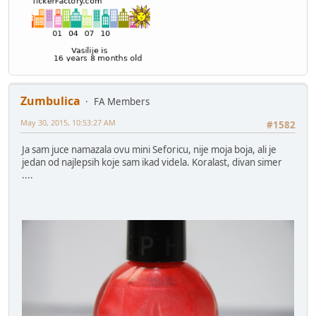
Zumbulica
FA Members
May 30, 2015, 10:53:27 AM
#1582
Ja sam juce namazala ovu mini Seforicu, nije moja boja, ali je
jedan od najlepsih koje sam ikad videla. Koralast, divan simer
....