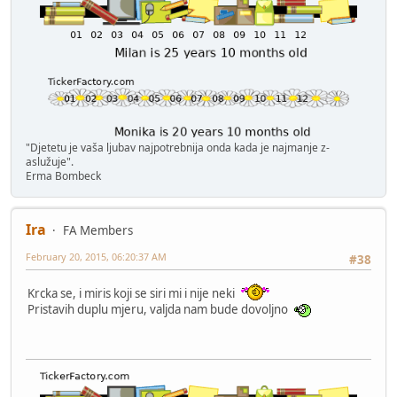
"Dje­te­tu je­ vaša ljubav najpo­tre­bnija o­nda kada je najmanje­ z­
aslužuje"­.
Erma Bombeck
Ira
FA Members
February 20, 2015, 06:20:37 AM
#38
Krcka se, i miris koji se siri mi i nije neki
Pristavih duplu mjeru, valjda nam bude dovoljno