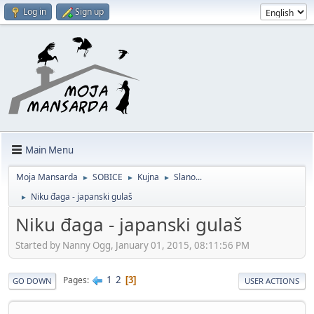
Log in
Sign up
Main Menu
Moja Mansarda
SOBICE
Kujna
Slano...
►
►
►
Niku đaga - japanski gulaš
►
Niku đaga - japanski gulaš
Started by Nanny Ogg, January 01, 2015, 08:11:56 PM
1
2
Pages
3
GO DOWN
USER ACTIONS