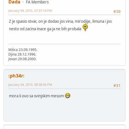
Dada
FA Members
January 04, 2015, 07:37:14 PM
#30
Z je spasio stvar, on je dodao jos vina, mirodjije, limuna i jos
nesto od zacina inace ga ja ne bih probala
Milica 23.09.1995.
Djina 28.12.1996.
Jovan 29.08.2000.
:ph34r:
January 04, 2015, 08:38:04 PM
#31
mora li ovo sa svinjskim mesom