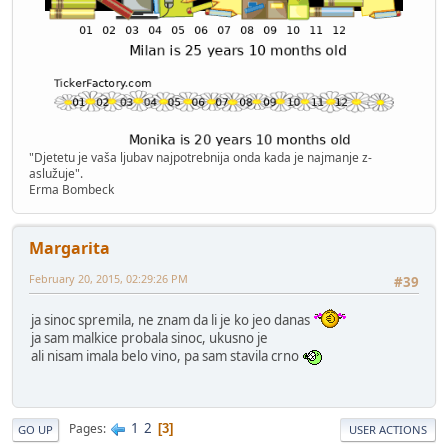
"Dje­te­tu je­ vaša ljubav najpo­tre­bnija o­nda kada je najmanje­ z­
aslužuje"­.
Erma Bombeck
Margarita
February 20, 2015, 02:29:26 PM
#39
ja sinoc spremila, ne znam da li je ko jeo danas
ja sam malkice probala sinoc, ukusno je
ali nisam imala belo vino, pa sam stavila crno
1
2
Pages
3
GO UP
USER ACTIONS