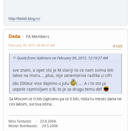
http://bebili.blog.rs/
Deda
FA Members
February 09, 2015, 06:49:37 AM
#169
Quote from: kalimero on February 09, 2015, 12:19:27 AM
sve znam, a opet sto je M stariji to ce nam svima biti
lakse na moru.....plus, nije zanemariva razlika u cifri
(do 200eur vise dajemo u julu
) .... A i to sto ja
uopste razmisljam o B, to je za drugu temu def
Sa Mocom ce ti biti zajevano pa ce ti biti, nista tu mesec dana ne
cini laksim, surova istina .
Miss Fantastic - 23.8.2004.
Mister Bombastic- 29.5.2006