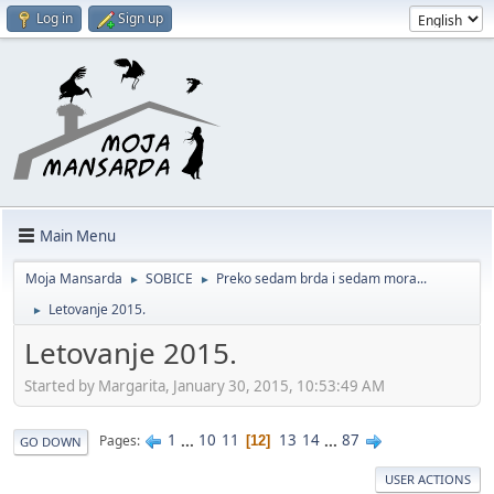
Log in
Sign up
Main Menu
Moja Mansarda
SOBICE
Preko sedam brda i sedam mora...
►
►
Letovanje 2015.
►
Letovanje 2015.
Started by Margarita, January 30, 2015, 10:53:49 AM
1
...
10
11
13
14
...
87
Pages
12
GO DOWN
USER ACTIONS