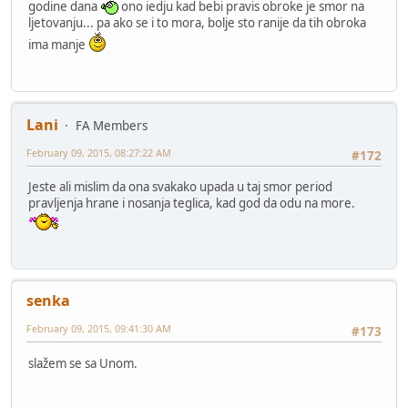
godine dana
ono iedju kad bebi pravis obroke je smor na
ljetovanju... pa ako se i to mora, bolje sto ranije da tih obroka
ima manje
Lani
FA Members
February 09, 2015, 08:27:22 AM
#172
Jeste ali mislim da ona svakako upada u taj smor period
pravljenja hrane i nosanja teglica, kad god da odu na more.
senka
February 09, 2015, 09:41:30 AM
#173
slažem se sa Unom.