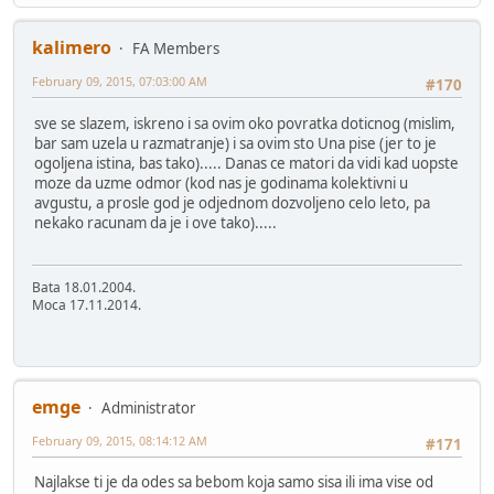
kalimero
FA Members
February 09, 2015, 07:03:00 AM
#170
sve se slazem, iskreno i sa ovim oko povratka doticnog (mislim,
bar sam uzela u razmatranje) i sa ovim sto Una pise (jer to je
ogoljena istina, bas tako)..... Danas ce matori da vidi kad uopste
moze da uzme odmor (kod nas je godinama kolektivni u
avgustu, a prosle god je odjednom dozvoljeno celo leto, pa
nekako racunam da je i ove tako).....
Bata 18.01.2004.
Moca 17.11.2014.
emge
Administrator
February 09, 2015, 08:14:12 AM
#171
Najlakse ti je da odes sa bebom koja samo sisa ili ima vise od