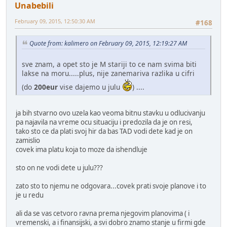
Unabebili
February 09, 2015, 12:50:30 AM
#168
Quote from: kalimero on February 09, 2015, 12:19:27 AM
sve znam, a opet sto je M stariji to ce nam svima biti
lakse na moru.....plus, nije zanemariva razlika u cifri
(do
200eur
vise dajemo u julu
) ....
ja bih stvarno ovo uzela kao veoma bitnu stavku u odlucivanju
pa najavila na vreme ocu situaciju i predozila da je on resi,
tako sto ce da plati svoj hir da bas TAD vodi dete kad je on
zamislio
covek ima platu koja to moze da ishendluje
sto on ne vodi dete u julu???
zato sto to njemu ne odgovara...covek prati svoje planove i to
je u redu
ali da se vas cetvoro ravna prema njegovim planovima ( i
vremenski, a i finansijski, a svi dobro znamo stanje u firmi gde