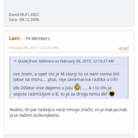
David 09.01.2007.
Sara 08.12.2008.
Lani
FA Members
February 09, 2015, 12:32:53 AM
#167
Quote from: kalimero on February 09, 2015, 12:19:27 AM
sve znam, a opet sto je M stariji to ce nam svima biti
lakse na moru.....plus, nije zanemariva razlika u cifri
(do 200eur vise dajemo u julu
) .... A i to sto ja
uopste razmisljam o B, to je za drugu temu def
Realno, tih par nedelja ti neće mnogo značiti, on je mali pa mali.
Ja se slažem sa devojkama.