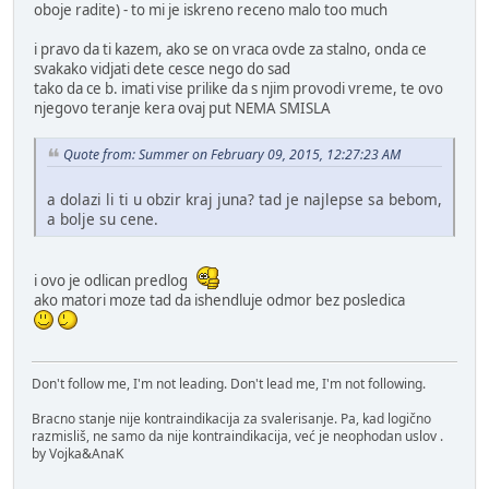
oboje radite) - to mi je iskreno receno malo too much
i pravo da ti kazem, ako se on vraca ovde za stalno, onda ce
svakako vidjati dete cesce nego do sad
tako da ce b. imati vise prilike da s njim provodi vreme, te ovo
njegovo teranje kera ovaj put NEMA SMISLA
Quote from: Summer on February 09, 2015, 12:27:23 AM
a dolazi li ti u obzir kraj juna? tad je najlepse sa bebom,
a bolje su cene.
i ovo je odlican predlog
ako matori moze tad da ishendluje odmor bez posledica
Don't follow me, I'm not leading. Don't lead me, I'm not following.
Bracno stanje nije kontraindikacija za svalerisanje. Pa, kad logično
razmisliš, ne samo da nije kontraindikacija, već je neophodan uslov .
by Vojka&AnaK