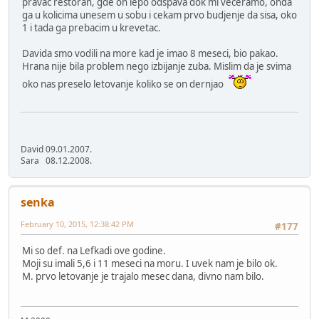
pravac restoran, gde on lepo odspava dok mi veceramo, onda
ga u kolicima unesem u sobu i cekam prvo budjenje da sisa, oko
1 i tada ga prebacim u krevetac.
Davida smo vodili na more kad je imao 8 meseci, bio pakao.
Hrana nije bila problem nego izbijanje zuba. Mislim da je svima
oko nas preselo letovanje koliko se on dernjao
David 09.01.2007.
Sara 08.12.2008.
senka
February 10, 2015, 12:38:42 PM
#177
Mi so def. na Lefkadi ove godine.
Moji su imali 5,6 i 11 meseci na moru. I uvek nam je bilo ok.
M. prvo letovanje je trajalo mesec dana, divno nam bilo.