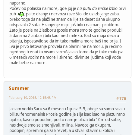
naporno.
Počev od polaska na more, gde joj je
na putu do Grčke
izbio prvi
zub
, pa to dranje i nervoza i sve što ide uz izbijanje zuba,
preko toga da na plaži ne znam da li je za deset dana ukupno
odspavala 2 sata. Hranjenje mi je još bilo i najmanji problem.
Zato je posle na Zlatiboru (posle mora smo te godine produžili
5 dana na Zlatibor) bila kao med i mleko. Kad su moja deca u
pitanju, ispostavilo se da im tako malima more baš i ne prija. I
Iva je prvo letovanje provela na planini ne na moru, ja recimo
nijednog trenutka nisam razmišljala o tome da je tako malu (sa
6 meseci) vodim na more i iskreno, divim se ljudima koji vode
male bebe na more.
Summer
February 10, 2015, 12:15:48 PM
#176
Ja sam vodila Saru sa 6 meseci i Iliju sa 5,5, oboje su samo sisali i
bili su fenomenalni! Prosle godine je Ilija isao isao na plazu rano
ujutro, kasno popodne, posto nam je plaza bila 10m od sobe,
nas dvoje smo se smenjivali, milina. Navece ga okupam,
podojim, spremim ga za krevet, a u stvari stavim u kolica i