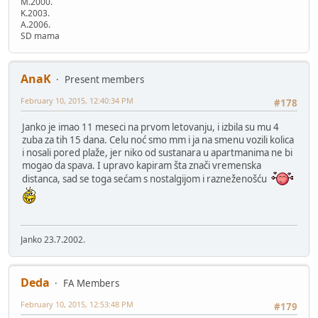
M.2000.
K.2003.
A.2006.
SD mama
AnaK
Present members
February 10, 2015, 12:40:34 PM
#178
Janko je imao 11 meseci na prvom letovanju, i izbila su mu 4
zuba za tih 15 dana. Celu noć smo mm i ja na smenu vozili kolica
i nosali pored plaže, jer niko od sustanara u apartmanima ne bi
mogao da spava. I upravo kapiram šta znači vremenska
distanca, sad se toga sećam s nostalgijom i razneženošću
Janko 23.7.2002.
Deda
FA Members
February 10, 2015, 12:53:48 PM
#179