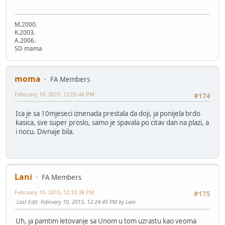
M.2000.
K.2003.
A.2006.
SD mama
moma
FA Members
February 10, 2015, 12:05:46 PM
#174
Ica je sa 10mjeseci iznenada prestala da doji, ja ponijela brdo
kasica, sve super proslo, samo je spavala po citav dan na plazi, a
i nocu. Divnaje bila.
Lani
FA Members
February 10, 2015, 12:10:38 PM
#175
Last Edit
: February 10, 2015, 12:24:45 PM by Lani
Uh, ja pamtim letovanje sa Unom u tom uzrastu kao veoma