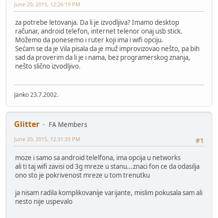
June 20, 2015, 12:26:19 PM
za potrebe letovanja. Da li je izvodljiva? Imamo desktop
računar, android telefon, internet telenor onaj usb stick.
Možemo da ponesemo i ruter koji ima i wifi opciju.
Sećam se da je Vila pisala da je muž improvizovao nešto, pa bih
sad da proverim da li je i nama, bez programerskog znanja,
nešto slično izvodljivo.
Janko 23.7.2002.
Glitter
FA Members
June 20, 2015, 12:31:33 PM
#1
moze i samo sa android telelfona, ima opcija u networks
ali ti taj wifi zavisi od 3g mreze u stanu...znaci fon ce da odasilja
ono sto je pokrivenost mreze u tom trenutku
ja nisam radila komplikovanije varijante, mislim pokusala sam ali
nesto nije uspevalo