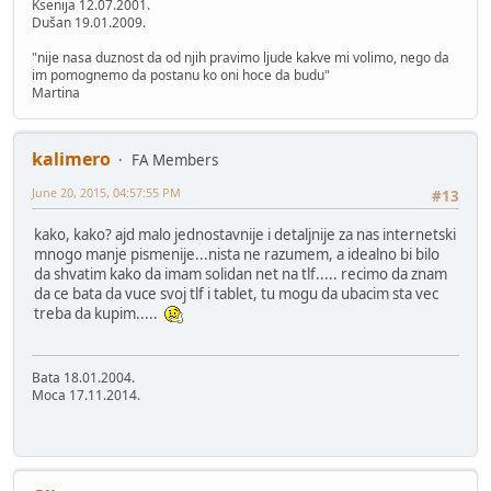
Ksenija 12.07.2001.
Dušan 19.01.2009.
"nije nasa duznost da od njih pravimo ljude kakve mi volimo, nego da
im pomognemo da postanu ko oni hoce da budu"
Martina
kalimero
FA Members
June 20, 2015, 04:57:55 PM
#13
kako, kako? ajd malo jednostavnije i detaljnije za nas internetski
mnogo manje pismenije...nista ne razumem, a idealno bi bilo
da shvatim kako da imam solidan net na tlf..... recimo da znam
da ce bata da vuce svoj tlf i tablet, tu mogu da ubacim sta vec
treba da kupim.....
Bata 18.01.2004.
Moca 17.11.2014.