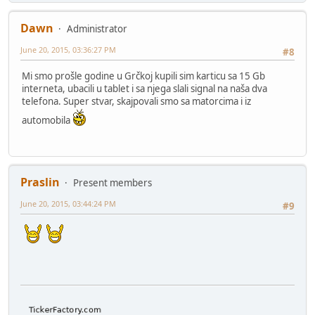
Dawn
Administrator
June 20, 2015, 03:36:27 PM
#8
Mi smo prošle godine u Grčkoj kupili sim karticu sa 15 Gb
interneta, ubacili u tablet i sa njega slali signal na naša dva
telefona. Super stvar, skajpovali smo sa matorcima i iz
automobila
Praslin
Present members
June 20, 2015, 03:44:24 PM
#9