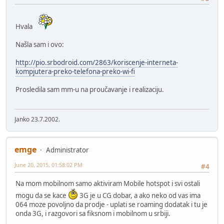
Hvala
Našla sam i ovo:
http://pio.srbodroid.com/2863/koriscenje-interneta-
kompjutera-preko-telefona-preko-wi-fi
Prosledila sam mm-u na proučavanje i realizaciju.
Janko 23.7.2002.
emge
Administrator
June 20, 2015, 01:58:02 PM
#4
Na mom mobilnom samo aktiviram Mobile hotspot i svi ostali
mogu da se kace
3G je u CG dobar, a ako neko od vas ima
064 moze povoljno da prodje - uplati se roaming dodatak i tu je
onda 3G, i razgovori sa fiksnom i mobilnom u srbiji.