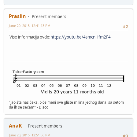
Praslin
Present members
June 20, 2015, 12:41:13 PM
#2
Vise informacija ovde:
https://youtu.be/4smcnHfm2F4
"Jao šta nas čeka, biće meni ove gliste milina jednog dana, sa setom
da ih se sećam" - Disco
AnaK
Present members
June 20, 2015, 12:51:50 PM
#3