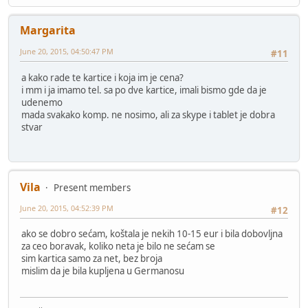
Margarita
June 20, 2015, 04:50:47 PM
#11
a kako rade te kartice i koja im je cena?
i mm i ja imamo tel. sa po dve kartice, imali bismo gde da je
udenemo
mada svakako komp. ne nosimo, ali za skype i tablet je dobra
stvar
Vila
Present members
June 20, 2015, 04:52:39 PM
#12
ako se dobro sećam, koštala je nekih 10-15 eur i bila dobovljna
za ceo boravak, koliko neta je bilo ne sećam se
sim kartica samo za net, bez broja
mislim da je bila kupljena u Germanosu