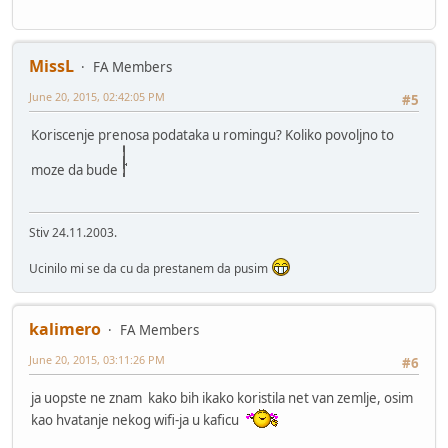
MissL
FA Members
June 20, 2015, 02:42:05 PM
#5
Koriscenje prenosa podataka u romingu? Koliko povoljno to
moze da bude
Stiv 24.11.2003.
Ucinilo mi se da cu da prestanem da pusim
kalimero
FA Members
June 20, 2015, 03:11:26 PM
#6
ja uopste ne znam kako bih ikako koristila net van zemlje, osim
kao hvatanje nekog wifi-ja u kaficu