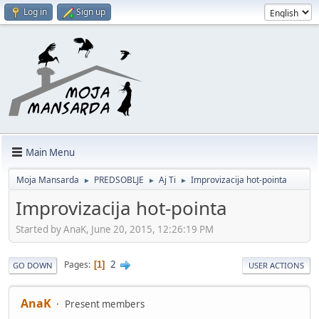
Log in
Sign up
Main Menu
Moja Mansarda
PREDSOBLJE
Aj Ti
Improvizacija hot-pointa
►
►
►
Improvizacija hot-pointa
Started by AnaK, June 20, 2015, 12:26:19 PM
2
Pages
1
GO DOWN
USER ACTIONS
AnaK
Present members