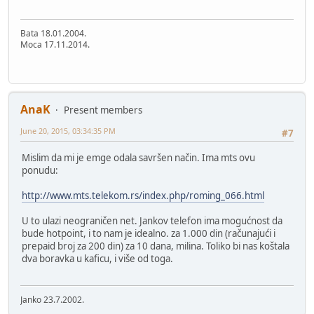
Bata 18.01.2004.
Moca 17.11.2014.
AnaK
Present members
June 20, 2015, 03:34:35 PM
#7
Mislim da mi je emge odala savršen način. Ima mts ovu
ponudu:
http://www.mts.telekom.rs/index.php/roming_066.html
U to ulazi neograničen net. Jankov telefon ima mogućnost da
bude hotpoint, i to nam je idealno. za 1.000 din (računajući i
prepaid broj za 200 din) za 10 dana, milina. Toliko bi nas koštala
dva boravka u kaficu, i više od toga.
Janko 23.7.2002.