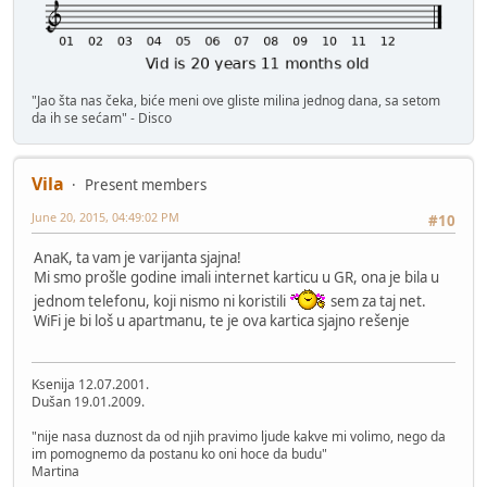
"Jao šta nas čeka, biće meni ove gliste milina jednog dana, sa setom
da ih se sećam" - Disco
Vila
Present members
June 20, 2015, 04:49:02 PM
#10
AnaK, ta vam je varijanta sjajna!
Mi smo prošle godine imali internet karticu u GR, ona je bila u
jednom telefonu, koji nismo ni koristili
sem za taj net.
WiFi je bi loš u apartmanu, te je ova kartica sjajno rešenje
Ksenija 12.07.2001.
Dušan 19.01.2009.
"nije nasa duznost da od njih pravimo ljude kakve mi volimo, nego da
im pomognemo da postanu ko oni hoce da budu"
Martina