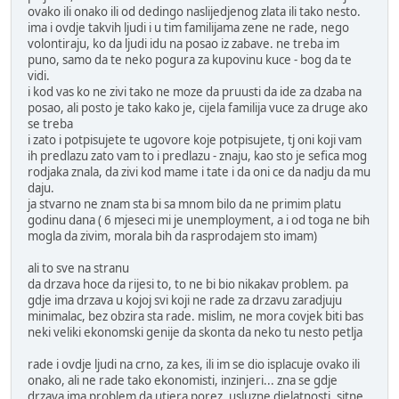
ovako ili onako ili od dedingo naslijedjenog zlata ili tako nesto.
ima i ovdje takvih ljudi i u tim familijama zene ne rade, nego
volontiraju, ko da ljudi idu na posao iz zabave. ne treba im
puno, samo da te neko pogura za kupovinu kuce - bog da te
vidi.
i kod vas ko ne zivi tako ne moze da pruusti da ide za dzaba na
posao, ali posto je tako kako je, cijela familija vuce za druge ako
se treba
i zato i potpisujete te ugovore koje potpisujete, tj oni koji vam
ih predlazu zato vam to i predlazu - znaju, kao sto je sefica mog
rodjaka znala, da zivi kod mame i tate i da oni ce da nadju da mu
daju.
ja stvarno ne znam sta bi sa mnom bilo da ne primim platu
godinu dana ( 6 mjeseci mi je unemployment, a i od toga ne bih
mogla da zivim, morala bih da rasprodajem sto imam)
ali to sve na stranu
da drzava hoce da rijesi to, to ne bi bio nikakav problem. pa
gdje ima drzava u kojoj svi koji ne rade za drzavu zaradjuju
minimalac, bez obzira sta rade. mislim, ne mora covjek biti bas
neki veliki ekonomski genije da skonta da neko tu nesto petlja
rade i ovdje ljudi na crno, za kes, ili im se dio isplacuje ovako ili
onako, ali ne rade tako ekonomisti, inzinjeri... zna se gdje
drzava ima problem da utjera porez, usluzne djelatnosti, sitne