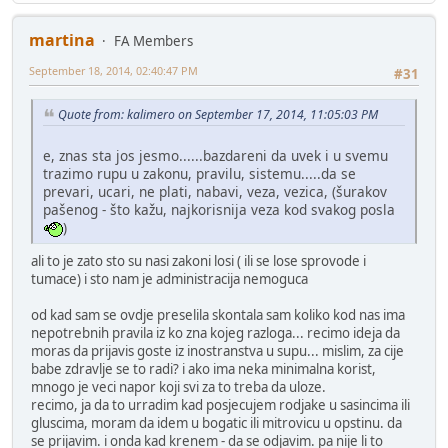
martina
FA Members
September 18, 2014, 02:40:47 PM
#31
Quote from: kalimero on September 17, 2014, 11:05:03 PM
e, znas sta jos jesmo......bazdareni da uvek i u svemu
trazimo rupu u zakonu, pravilu, sistemu.....da se
prevari, ucari, ne plati, nabavi, veza, vezica, (šurakov
pašenog - što kažu, najkorisnija veza kod svakog posla
)
ali to je zato sto su nasi zakoni losi ( ili se lose sprovode i
tumace) i sto nam je administracija nemoguca
od kad sam se ovdje preselila skontala sam koliko kod nas ima
nepotrebnih pravila iz ko zna kojeg razloga... recimo ideja da
moras da prijavis goste iz inostranstva u supu... mislim, za cije
babe zdravlje se to radi? i ako ima neka minimalna korist,
mnogo je veci napor koji svi za to treba da uloze.
recimo, ja da to urradim kad posjecujem rodjake u sasincima ili
gluscima, moram da idem u bogatic ili mitrovicu u opstinu. da
se prijavim. i onda kad krenem - da se odjavim. pa nije li to