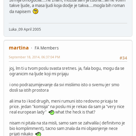
takve ljude, a masa ljudi koja dodje je takva....mogla bih roman
da napisem
Luka ,09 April 2005
martina
FA Members
September 18, 2014, 06:37:04 PM
#34
joj, lm ti u tvom poslu svasta sretnes. ja, fala bogu, mogu da se
ogranicim na ljude koji mi prijaju
i ono podrazumijevanje da svi misliimo isto o svemu jer smo
dosli sa istih prostora
ali ima to i kod drugih, meni rumuni isto redovno pricaju te
price. jedan "komsija" na poslu mi je rekao da sam ja "very nice
real european lady"
what the heck is that?
nisam ni pitala na sta misli, samo sam se zahvalila ( definitvno je
bio komplimment), tacno sam znala da mi objasnjenje nece
prijati nikako