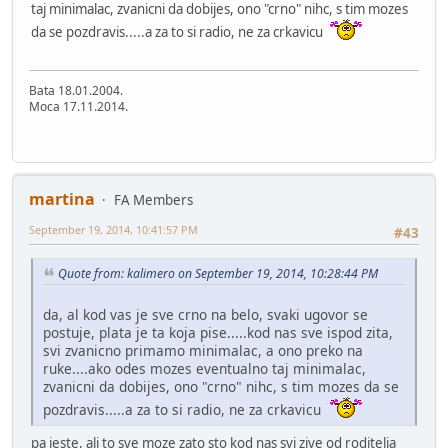
taj minimalac, zvanicni da dobijes, ono "crno" nihc, s tim mozes
da se pozdravis.....a za to si radio, ne za crkavicu
Bata 18.01.2004.
Moca 17.11.2014.
martina
FA Members
September 19, 2014, 10:41:57 PM
#43
Quote from: kalimero on September 19, 2014, 10:28:44 PM
da, al kod vas je sve crno na belo, svaki ugovor se
postuje, plata je ta koja pise.....kod nas sve ispod zita,
svi zvanicno primamo minimalac, a ono preko na
ruke....ako odes mozes eventualno taj minimalac,
zvanicni da dobijes, ono "crno" nihc, s tim mozes da se
pozdravis.....a za to si radio, ne za crkavicu
pa jeste, ali to sve moze zato sto kod nas svi zive od roditelja