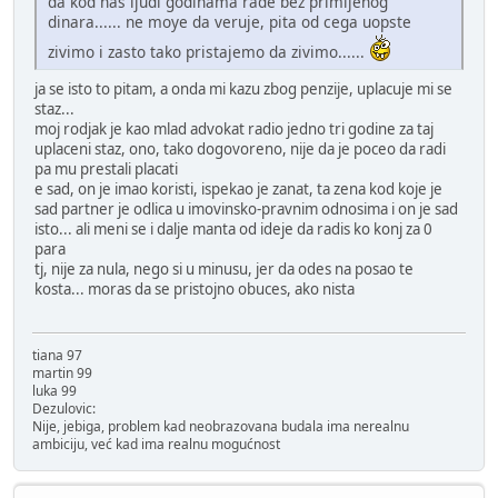
da kod nas ljudi godinama rade bez primljenog
dinara...... ne moye da veruje, pita od cega uopste
zivimo i zasto tako pristajemo da zivimo......
ja se isto to pitam, a onda mi kazu zbog penzije, uplacuje mi se
staz...
moj rodjak je kao mlad advokat radio jedno tri godine za taj
uplaceni staz, ono, tako dogovoreno, nije da je poceo da radi
pa mu prestali placati
e sad, on je imao koristi, ispekao je zanat, ta zena kod koje je
sad partner je odlica u imovinsko-pravnim odnosima i on je sad
isto... ali meni se i dalje manta od ideje da radis ko konj za 0
para
tj, nije za nula, nego si u minusu, jer da odes na posao te
kosta... moras da se pristojno obuces, ako nista
tiana 97
martin 99
luka 99
Dezulovic:
Nije, jebiga, problem kad neobrazovana budala ima nerealnu
ambiciju, već kad ima realnu mogućnost