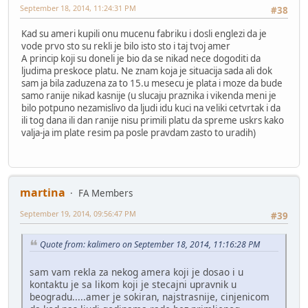
September 18, 2014, 11:24:31 PM
#38
Kad su ameri kupili onu mucenu fabriku i dosli englezi da je
vode prvo sto su rekli je bilo isto sto i taj tvoj amer
A princip koji su doneli je bio da se nikad nece dogoditi da
ljudima preskoce platu. Ne znam koja je situacija sada ali dok
sam ja bila zaduzena za to 15.u mesecu je plata i moze da bude
samo ranije nikad kasnije (u slucaju praznika i vikenda meni je
bilo potpuno nezamislivo da ljudi idu kuci na veliki cetvrtak i da
ili tog dana ili dan ranije nisu primili platu da spreme uskrs kako
valja-ja im plate resim pa posle pravdam zasto to uradih)
martina
FA Members
September 19, 2014, 09:56:47 PM
#39
Quote from: kalimero on September 18, 2014, 11:16:28 PM
sam vam rekla za nekog amera koji je dosao i u
kontaktu je sa likom koji je stecajni upravnik u
beogradu.....amer je sokiran, najstrasnije, cinjenicom