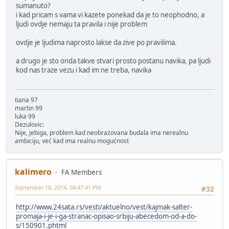
sumanuto?
i kad pricam s vama vi kazete ponekad da je to neophodno, a
ljudi ovdje nemaju ta pravila i nije problem
ovdje je ljudima naprosto lakse da zive po pravilima.
a drugo je sto onda takve stvari prosto postanu navika, pa ljudi
kod nas traze vezu i kad im ne treba, navika
tiana 97
martin 99
luka 99
Dezulovic:
Nije, jebiga, problem kad neobrazovana budala ima nerealnu
ambiciju, već kad ima realnu mogućnost
kalimero
FA Members
September 18, 2014, 04:47:41 PM
#32
http://www.24sata.rs/vesti/aktuelno/vest/kajmak-salter-
promaja-i-je-i-ga-stranac-opisao-srbiju-abecedom-od-a-do-
s/150901.phtml