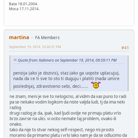
Bata 18.01.2004.
Moca 17.11.2014.
martina
FA Members
September 19, 2014, 10:26:31 PM
#41
Quote from: kalimero on September 19, 2014, 09:59:11 PM
penzija (ako je dozivis), staz (ako ga uopste uplacuju),
nada da ce ti sve to sto ti duguju i platiti (nada umire
poslednja), zdravstveno sebi, deci......
ne znam, meni je sve to nelogicno, al vidim da vas puno to radi
pa se nekako vodim logikom da niste valjda ludi, tj da ima neki
razlog
drugi razlog je da, ipak, kad ljudi ovdje ne primaju platu vrlo
brzo zavrse na ulici. vi ocito nemate taj problem, ovako ili
onako.
tako da nije to stvar nekog self-respect, nego mi prosto
moramo da primamo platu i vrlo lako nam je da se odlucimo da