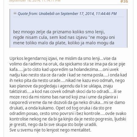
September 18, 2014, 11:14:11 PM
#36
Quote from: Unabebili on September 17, 2014, 11:44:46 PM
bez mnogo zelje da priznamo koliko smo lenji,
nigde nisam cula, sem kod nas izjavu "ne mogu oni
mene toliko malo da plate, koliko ja malo mogu da
Uprkos legendarnoj izjavi, ne mislim da smo lenji...vise da
volimo da radimo na oruk, da spickamo sta se ima pa da se pije
kafa.....ja to cisto kad uporedim sa holandezima....oni uvek
nadju kao nesto sta ce da rade i kad se nema posla....i onda kad
ih neko pita da nesto urade....nikad ne kazu evo odmah, nego
kao planove da pogledaju i agendu da li se uklapa, znaju
taktizirati....a kod nas covek odmah skoci da to odradi....ili se
moze reci da mi nismo bas narod koji zna i ume da planira i
rasporedi vreme da ne dozvoli da ga neko druka...mi se damo
drukati, a onda kukamo. Opet od tog oruka i da sto pre
odradim posao, cesto smo povrsni i bez kontrole....ovde svako
kontrolise nekog ne da bi ga kinjio da je nesto pogresio, ljudski
je gresiti, nego da bi sve skupa sto bolje uradili.
Sve u svemu nije to lenjost nego mentalitet.