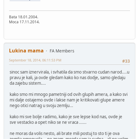
Bata 18.01.2004.
Moca 17.11.2014.
Lukina mama
FA Members
September 18, 2014, 06:11:53 PM
#33
sinoc sam iznervirala, i svhatila da smo stvarno cudan narod....u
pravu je kali, ja ovde gledam kako ko nas dodje, samo gledaju
da zajebu sistem....
kako smo mi mnogo pametniji od ovih glupih amera, a kako svi
mi dalje ostajemo ovde i lakse nam je kritikovati glupe amere
nego otici natrag u svoju zemlju...
kako mi sve bolje radimo, kako je sve lepse kod nas, ovde je
sve vestacko a opet niko se ne vraca ......
ne moras da volis nesto, ali brate mili postuj to sto ti je ova
zemlja omogucila....ne znam, mozda sam ja cudna...ali ne volim