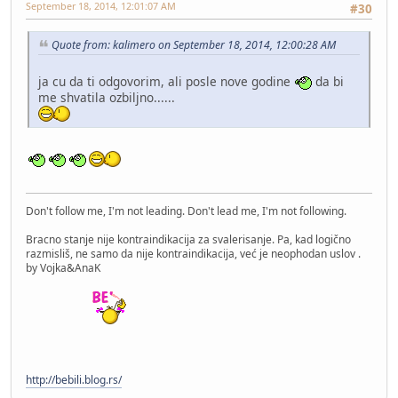
September 18, 2014, 12:01:07 AM
#30
Quote from: kalimero on September 18, 2014, 12:00:28 AM
ja cu da ti odgovorim, ali posle nove godine
da bi
me shvatila ozbiljno......
Don't follow me, I'm not leading. Don't lead me, I'm not following.
Bracno stanje nije kontraindikacija za svalerisanje. Pa, kad logično
razmisliš, ne samo da nije kontraindikacija, već je neophodan uslov .
by Vojka&AnaK
http://bebili.blog.rs/