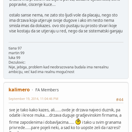
popravke, ciscenje kuce...
ostalo sanse nema, ne zato sto ljudi vole da placaju, nego sto
ima drzava koja utjeruje svoje dugove i ako im nesto nema
smisla imas da dokazes. ovo sto pustaju su prosto stvari koje
vise kostaju da se utjeraju u red, nego da se sistematski ganjaju
tiana 97
martin 99
luka 99
Dezulovic:
Nije, jebiga, problem kad neobrazovana budala ima nerealnu
ambiciju, već kad ima realnu mogućnost
kalimero
FA Members
September 19, 2014, 11:04:46 PM
#44
sve je tako kako kazes, ali......ovde je drzava najveci duznik, pa
odatle i krece muka....drzava duguje gradjevinskim firmama, a
firme zaposlenima i dobavljacima.....
i tako u svim granama
privrede.....pare pojeli neki, a sad ko to uopste zeli da razresi?