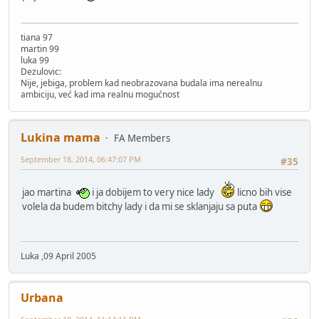
tiana 97
martin 99
luka 99
Dezulovic:
Nije, jebiga, problem kad neobrazovana budala ima nerealnu
ambiciju, već kad ima realnu mogućnost
Lukina mama
FA Members
September 18, 2014, 06:47:07 PM
#35
jao martina
i ja dobijem to very nice lady
licno bih vise
volela da budem bitchy lady i da mi se sklanjaju sa puta
Luka ,09 April 2005
Urbana