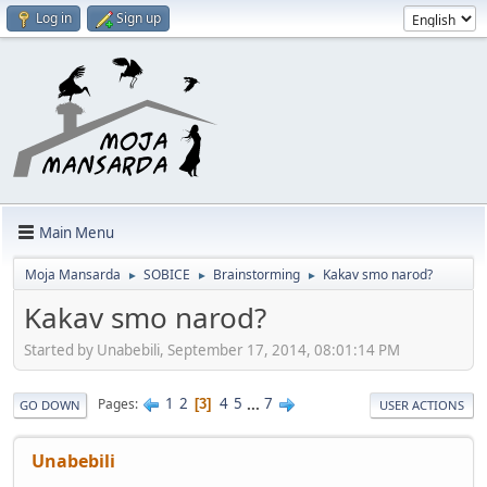
Log in
Sign up
Main Menu
Moja Mansarda
SOBICE
Brainstorming
Kakav smo narod?
►
►
►
Kakav smo narod?
Started by Unabebili, September 17, 2014, 08:01:14 PM
1
2
4
5
...
7
Pages
3
GO DOWN
USER ACTIONS
Unabebili