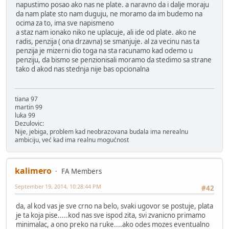
napustimo posao ako nas ne plate. a naravno da i dalje moraju
da nam plate sto nam duguju, ne moramo da im budemo na
ocima za to, ima sve napismeno
a staz nam ionako niko ne uplacuje, ali ide od plate. ako ne
radis, penzija ( ona drzavna) se smanjuje. al za vecinu nas ta
penzija je mizerni dio toga na sta racunamo kad odemo u
penziju, da bismo se penzionisali moramo da stedimo sa strane
tako d akod nas stednja nije bas opcionalna
tiana 97
martin 99
luka 99
Dezulovic:
Nije, jebiga, problem kad neobrazovana budala ima nerealnu
ambiciju, već kad ima realnu mogućnost
kalimero
FA Members
September 19, 2014, 10:28:44 PM
#42
da, al kod vas je sve crno na belo, svaki ugovor se postuje, plata
je ta koja pise.....kod nas sve ispod zita, svi zvanicno primamo
minimalac, a ono preko na ruke....ako odes mozes eventualno