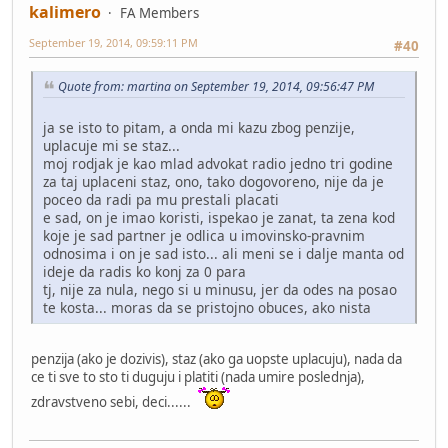
kalimero
FA Members
September 19, 2014, 09:59:11 PM
#40
Quote from: martina on September 19, 2014, 09:56:47 PM
ja se isto to pitam, a onda mi kazu zbog penzije,
uplacuje mi se staz...
moj rodjak je kao mlad advokat radio jedno tri godine
za taj uplaceni staz, ono, tako dogovoreno, nije da je
poceo da radi pa mu prestali placati
e sad, on je imao koristi, ispekao je zanat, ta zena kod
koje je sad partner je odlica u imovinsko-pravnim
odnosima i on je sad isto... ali meni se i dalje manta od
ideje da radis ko konj za 0 para
tj, nije za nula, nego si u minusu, jer da odes na posao
te kosta... moras da se pristojno obuces, ako nista
penzija (ako je dozivis), staz (ako ga uopste uplacuju), nada da
ce ti sve to sto ti duguju i platiti (nada umire poslednja),
zdravstveno sebi, deci......