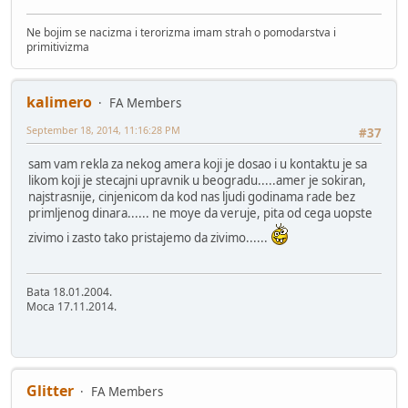
Ne bojim se nacizma i terorizma imam strah o pomodarstva i
primitivizma
kalimero
FA Members
September 18, 2014, 11:16:28 PM
#37
sam vam rekla za nekog amera koji je dosao i u kontaktu je sa
likom koji je stecajni upravnik u beogradu.....amer je sokiran,
najstrasnije, cinjenicom da kod nas ljudi godinama rade bez
primljenog dinara...... ne moye da veruje, pita od cega uopste
zivimo i zasto tako pristajemo da zivimo......
Bata 18.01.2004.
Moca 17.11.2014.
Glitter
FA Members