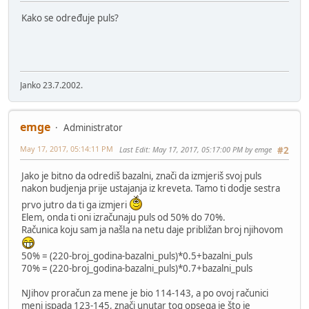
Kako se određuje puls?
Janko 23.7.2002.
emge
Administrator
May 17, 2017, 05:14:11 PM
Last Edit
: May 17, 2017, 05:17:00 PM by emge
#2
Jako je bitno da odrediš bazalni, znači da izmjeriš svoj puls
nakon budjenja prije ustajanja iz kreveta. Tamo ti dodje sestra
prvo jutro da ti ga izmjeri
Elem, onda ti oni izračunaju puls od 50% do 70%.
Računica koju sam ja našla na netu daje približan broj njihovom
50% = (220-broj_godina-bazalni_puls)*0.5+bazalni_puls
70% = (220-broj_godina-bazalni_puls)*0.7+bazalni_puls
NJihov proračun za mene je bio 114-143, a po ovoj računici
meni ispada 123-145, znači unutar tog opsega je što je