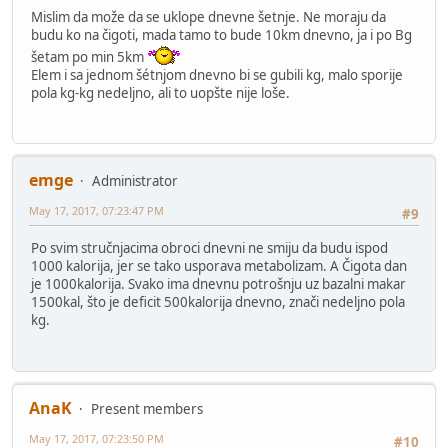
Mislim da može da se uklope dnevne šetnje. Ne moraju da
budu ko na čigoti, mada tamo to bude 10km dnevno, ja i po Bg
šetam po min 5km
Elem i sa jednom šétnjom dnevno bi se gubili kg, malo sporije
pola kg-kg nedeljno, ali to uopšte nije loše.
emge
Administrator
May 17, 2017, 07:23:47 PM
#9
Po svim stručnjacima obroci dnevni ne smiju da budu ispod
1000 kalorija, jer se tako usporava metabolizam. A Čigota dan
je 1000kalorija. Svako ima dnevnu potrošnju uz bazalni makar
1500kal, što je deficit 500kalorija dnevno, znači nedeljno pola
kg.
AnaK
Present members
May 17, 2017, 07:23:50 PM
#10