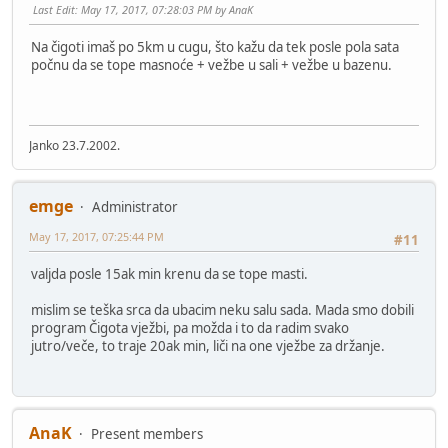
Last Edit
: May 17, 2017, 07:28:03 PM by AnaK
Na čigoti imaš po 5km u cugu, što kažu da tek posle pola sata
počnu da se tope masnoće + vežbe u sali + vežbe u bazenu.
Janko 23.7.2002.
emge
Administrator
May 17, 2017, 07:25:44 PM
#11
valjda posle 15ak min krenu da se tope masti.
mislim se teška srca da ubacim neku salu sada. Mada smo dobili
program Čigota vježbi, pa možda i to da radim svako
jutro/veče, to traje 20ak min, liči na one vježbe za držanje.
AnaK
Present members