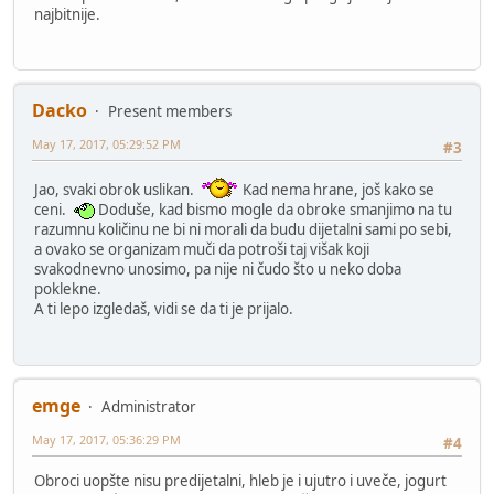
najbitnije.
Dacko
Present members
May 17, 2017, 05:29:52 PM
#3
Jao, svaki obrok uslikan.
Kad nema hrane, još kako se
ceni.
Doduše, kad bismo mogle da obroke smanjimo na tu
razumnu količinu ne bi ni morali da budu dijetalni sami po sebi,
a ovako se organizam muči da potroši taj višak koji
svakodnevno unosimo, pa nije ni čudo što u neko doba
poklekne.
A ti lepo izgledaš, vidi se da ti je prijalo.
emge
Administrator
May 17, 2017, 05:36:29 PM
#4
Obroci uopšte nisu predijetalni, hleb je i ujutro i uveče, jogurt