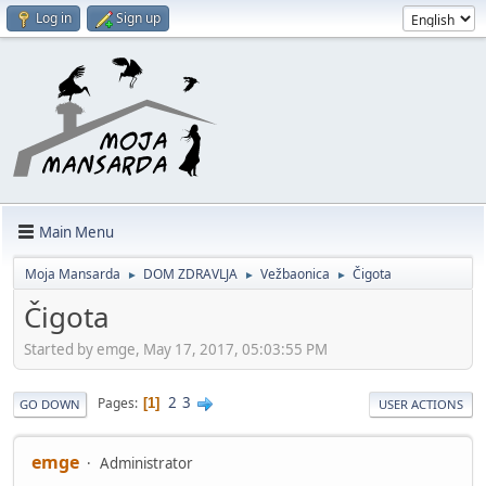
Log in
Sign up
Main Menu
Moja Mansarda
DOM ZDRAVLJA
Vežbaonica
Čigota
►
►
►
Čigota
Started by emge, May 17, 2017, 05:03:55 PM
2
3
Pages
1
GO DOWN
USER ACTIONS
emge
Administrator