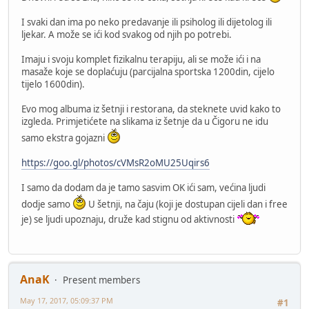
I svaki dan ima po neko predavanje ili psiholog ili dijetolog ili
ljekar. A može se ići kod svakog od njih po potrebi.
Imaju i svoju komplet fizikalnu terapiju, ali se može ići i na
masaže koje se doplaćuju (parcijalna sportska 1200din, cijelo
tijelo 1600din).
Evo mog albuma iz šetnji i restorana, da steknete uvid kako to
izgleda. Primjetićete na slikama iz šetnje da u Čigoru ne idu
samo ekstra gojazni
https://goo.gl/photos/cVMsR2oMU25Uqirs6
I samo da dodam da je tamo sasvim OK ići sam, većina ljudi
dodje samo
U šetnji, na čaju (koji je dostupan cijeli dan i free
je) se ljudi upoznaju, druže kad stignu od aktivnosti
AnaK
Present members
May 17, 2017, 05:09:37 PM
#1