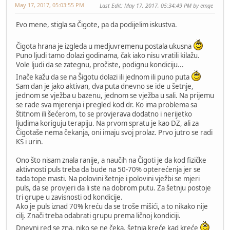
May 17, 2017, 05:03:55 PM
Last Edit
: May 17, 2017, 05:34:49 PM by emge
Evo mene, stigla sa Čigote, pa da podijelim iskustva.
Čigota hrana je izgleda u medjuvremenu postala ukusna
Puno ljudi tamo dolazi godinama, čak iako nisu vratili kilažu.
Vole ljudi da se zategnu, pročiste, podignu kondiciju...
Inače kažu da se na Šigotu dolazi ili jednom ili puno puta
Sam dan je jako aktivan, dva puta dnevno se ide u šetnje,
jednom se vježba u bazenu, jednom se vježba u sali. Na prijemu
se rade sva mjerenja i pregled kod dr. Ko ima problema sa
štitnom ili šećerom, to se provjerava dodatno i nerijetko
ljudima koriguju terapiju. Na prvom spratu je kao DZ, ali za
Čigotaše nema čekanja, oni imaju svoj prolaz. Prvo jutro se radi
KS i urin.
Ono što nisam znala ranije, a naučih na Čigoti je da kod fizičke
aktivnosti puls treba da bude na 50-70% opterećenja jer se
tada tope masti. Na polovini šetnje i polovini vježbi se mjeri
puls, da se provjeri da li ste na dobrom putu. Za šetnju postoje
tri grupe u zavisnosti od kondicije.
Ako je puls iznad 70% kreću da se troše mišići, a to nikako nije
cilj. Znači treba odabrati grupu prema ličnoj kondiciji.
Dnevni red se zna, niko se ne čeka, šetnja kreće kad kreće