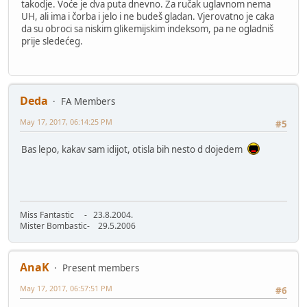
takodje. Voće je dva puta dnevno. Za ručak uglavnom nema
UH, ali ima i čorba i jelo i ne budeš gladan. Vjerovatno je caka
da su obroci sa niskim glikemijskim indeksom, pa ne ogladniš
prije sledećeg.
Deda
FA Members
May 17, 2017, 06:14:25 PM
#5
Bas lepo, kakav sam idijot, otisla bih nesto d dojedem
Miss Fantastic - 23.8.2004.
Mister Bombastic- 29.5.2006
AnaK
Present members
May 17, 2017, 06:57:51 PM
#6