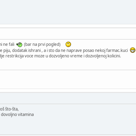
mi ne fali
(bar na prvi pogled)
piju, dodatak ishrani , a i sto da ne naprave posao nekoj farmac.kuci
je restrikcija voce moze u dozvoljeno vreme i dozvoljenoj kolicini.
još što-šta,
 dovoljno vitamina