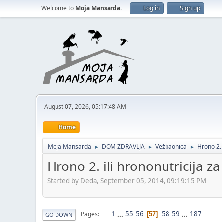
Welcome to
Moja Mansarda
.
Log in
Sign up
August 07, 2026, 05:17:48 AM
Home
Moja Mansarda
DOM ZDRAVLJA
Vežbaonica
Hrono 2. 
►
►
►
Hrono 2. ili hrononutricija z
Started by Deda, September 05, 2014, 09:19:15 PM
1
...
55
56
58
59
...
187
Pages
57
GO DOWN