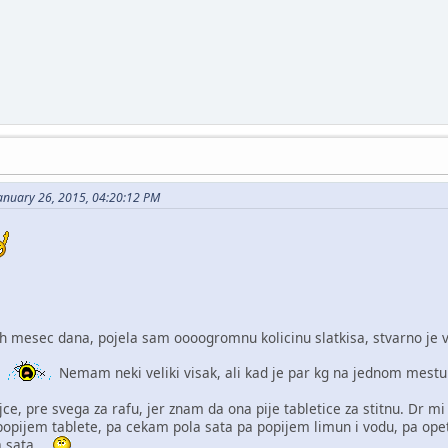
anuary 26, 2015, 04:20:12 PM
h mesec dana, pojela sam oooogromnu kolicinu slatkisa, stvarno je v
u
Nemam neki veliki visak, ali kad je par kg na jednom mestu 
e, pre svega za rafu, jer znam da ona pije tabletice za stitnu. Dr m
popijem tablete, pa cekam pola sata pa popijem limun i vodu, pa opet
la sata