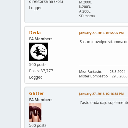
direktorka na školu
M.2000.
K.2003.
Logged
A.2006.
SD mama
Deda
January 27, 2015, 01:55:05 PM
FA Members
Sascim dovoljno vitamina do
500 posts
Posts: 37,777
Miss Fantastic - 23.8.2004.
Mister Bombastic- 29.5.2006
Logged
Glitter
January 27, 2015, 02:16:38 PM
FA Members
Zasto onda daju suplement
500 posts