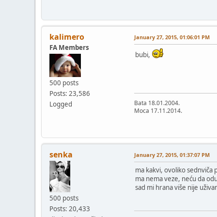
kalimero
January 27, 2015, 01:06:01 PM
FA Members
bubi,
500 posts
Posts: 23,586
Bata 18.01.2004.
Logged
Moca 17.11.2014.
senka
January 27, 2015, 01:37:07 PM
ma kakvi, ovoliko sednvič
ma nema veze, neću da od
sad mi hrana više nije uživ
500 posts
Posts: 20,433