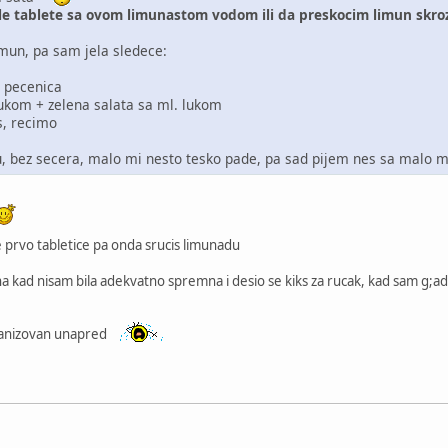
ele tablete sa ovom limunastom vodom ili da preskocim limun skr
imun, pa sam jela sledece:
 pecenica
lukom + zelena salata sa ml. lukom
s, recimo
fu, bez secera, malo mi nesto tesko pade, pa sad pijem nes sa malo
de prvo tabletice pa onda srucis limunadu
na kad nisam bila adekvatno spremna i desio se kiks za rucak, kad sam g;a
rganizovan unapred