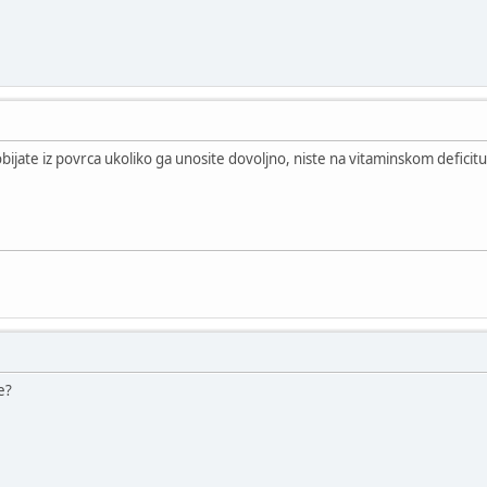
bijate iz povrca ukoliko ga unosite dovoljno, niste na vitaminskom deficit
e?