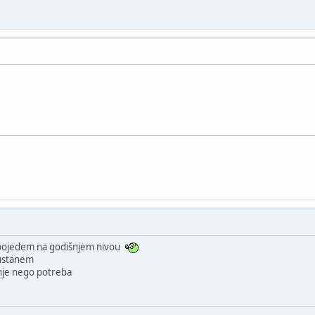
a pojedem na godišnjem nivou
ustanem
anje nego potreba