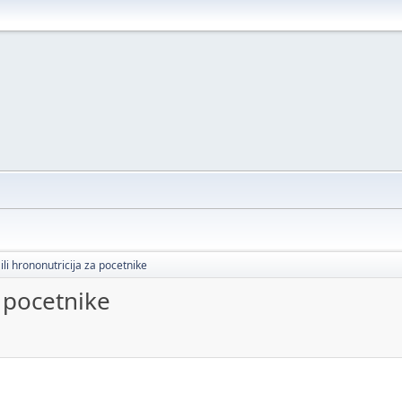
ili hrononutricija za pocetnike
a pocetnike