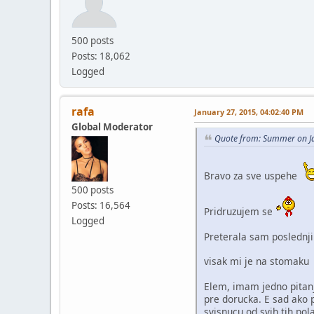
500 posts
Posts: 18,062
Logged
rafa
January 27, 2015, 04:02:40 PM
Global Moderator
Quote from: Summer on J
Bravo za sve uspehe
500 posts
Posts: 16,564
Pridruzujem se
Logged
Preterala sam poslednji
visak mi je na stomak
Elem, imam jedno pitanjc
pre dorucka. E sad ako 
svisnucu od svih tih po