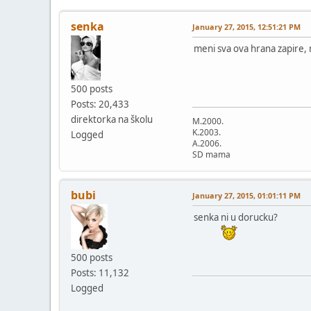
senka
January 27, 2015, 12:51:21 PM
meni sva ova hrana zapire,
500 posts
Posts: 20,433
direktorka na školu
M.2000.
K.2003.
Logged
A.2006.
SD mama
bubi
January 27, 2015, 01:01:11 PM
senka ni u dorucku?
500 posts
Posts: 11,132
Logged