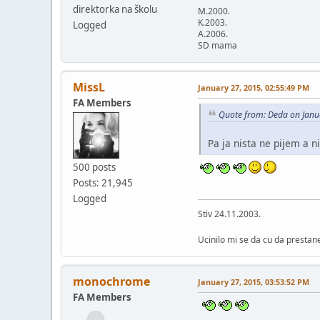
direktorka na školu
M.2000.
K.2003.
Logged
A.2006.
SD mama
MissL
January 27, 2015, 02:55:49 PM
FA Members
Quote from: Deda on Janu
Pa ja nista ne pijem a n
500 posts
Posts: 21,945
Logged
Stiv 24.11.2003.
Ucinilo mi se da cu da prest
monochrome
January 27, 2015, 03:53:52 PM
FA Members