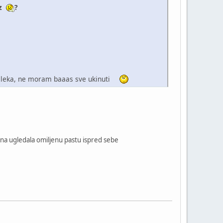
oz
?
 mleka, ne moram baaas sve ukinuti
dna ugledala omiljenu pastu ispred sebe