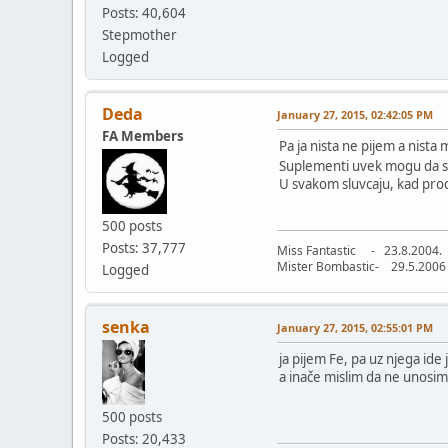
Posts: 40,604
Stepmother
Logged
Deda
January 27, 2015, 02:42:05 PM
FA Members
Pa ja nista ne pijem a nista 
Suplementi uvek mogu da se 
U svakom sluvcaju, kad prod
500 posts
Posts: 37,777
Miss Fantastic - 23.8.2004.
Mister Bombastic- 29.5.2006
Logged
senka
January 27, 2015, 02:55:01 PM
ja pijem Fe, pa uz njega ide 
a inače mislim da ne unosim
500 posts
Posts: 20,433