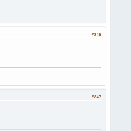
#846
#847