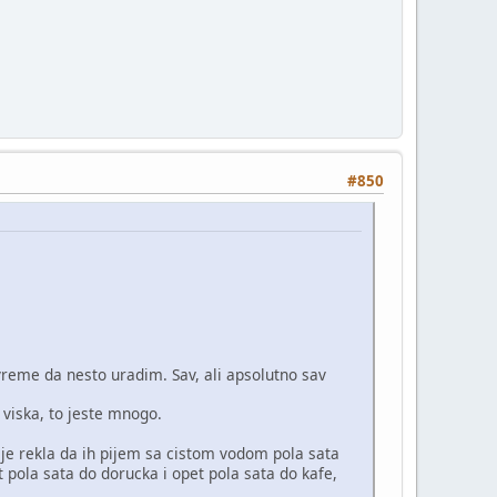
#850
reme da nesto uradim. Sav, ali apsolutno sav
viska, to jeste mnogo.
i je rekla da ih pijem sa cistom vodom pola sata
 pola sata do dorucka i opet pola sata do kafe,