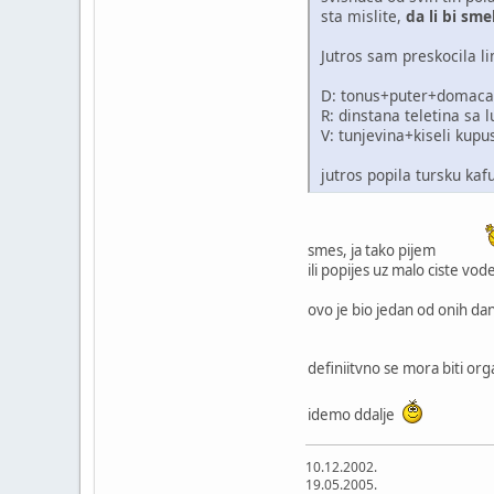
sta mislite,
da li bi sm
Jutros sam preskocila l
D: tonus+puter+domaca
R: dinstana teletina sa 
V: tunjevina+kiseli kupu
jutros popila tursku ka
smes, ja tako pijem
ili popijes uz malo ciste vo
ovo je bio jedan od onih da
definiitvno se mora biti o
idemo ddalje
10.12.2002.
19.05.2005.