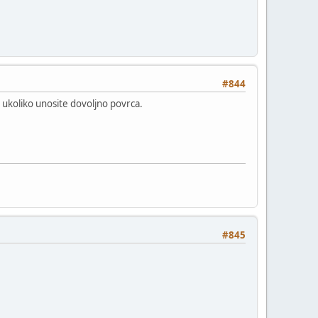
#844
u ukoliko unosite dovoljno povrca.
#845