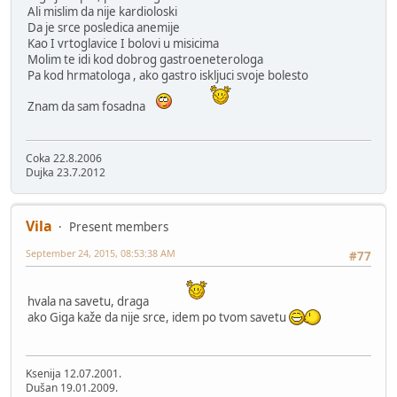
Ali mislim da nije kardioloski
Da je srce posledica anemije
Kao I vrtoglavice I bolovi u misicima
Molim te idi kod dobrog gastroeneterologa
Pa kod hrmatologa , ako gastro iskljuci svoje bolesto
Znam da sam fosadna
Coka 22.8.2006
Dujka 23.7.2012
Vila
Present members
September 24, 2015, 08:53:38 AM
#77
hvala na savetu, draga
ako Giga kaže da nije srce, idem po tvom savetu
Ksenija 12.07.2001.
Dušan 19.01.2009.