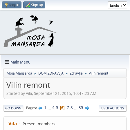
Log in
Sign up
Main Menu
Moja Mansarda
DOM ZDRAVLJA
Zdravlje
Vilin remont
►
►
►
Vilin remont
Started by Vila, September 21, 2015, 10:47:23 AM
1
...
4
5
7
8
...
35
Pages
6
GO DOWN
USER ACTIONS
Vila
Present members