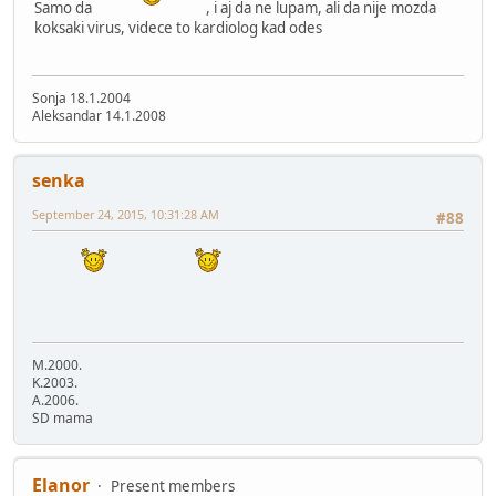
Samo da
, i aj da ne lupam, ali da nije mozda
koksaki virus, videce to kardiolog kad odes
Sonja 18.1.2004
Aleksandar 14.1.2008
senka
September 24, 2015, 10:31:28 AM
#88
M.2000.
K.2003.
A.2006.
SD mama
Elanor
Present members