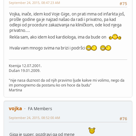
September 24, 2015, 08:47:23 AM
#75
Vojka, inače, idem kod Voje Gige, on prati mma od infarkta još,
prošle godine ga je najzad našao da radi i privatno, pa kad
odlepi od procedure zakazivanja na kliničkom, ode kod njega
privatno....
Rekla sam, ako idem kod kardiologa, ima da bude on
Hvala vam mnogo svima na brizi i podršci
Ksenija 12.07.2001.
Dušan 19.01.2009.
"nije nasa duznost da od njih pravimo ljude kakve mi volimo, nego da
im pomognemo da postanu ko oni hoce da budu"
Martina
vojka
FA Members
September 24, 2015, 08:52:00 AM
#76
Giga je super, pozdravi ga od mene