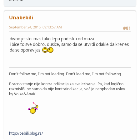
Unabebili
September 24, 2015, 09:13:57 AM
#81
divno je sto imas tako lepu podrsku od muza
i bice to sve dobro, dusice, samo da se utvrdi odakle da krenes
da se oporavljas
Don't follow me, I'm not leading. Don't lead me, I'm not following.
Bracno stanje nije kontraindikacija za svalerisanje. Pa, kad logično
razmisliš, ne samo da nije kontraindikacija, već je neophodan uslov .
by Vojka&AnaK
http://bebili.blog.rs/