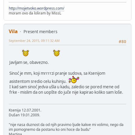
http://mojetvoko.wordpress.com/
moram ovo da loliram by MissL
Vila
Present members
September 24, 2015, 09:11:32 AM
#80
Javljam se, obavezno.
Sinoć je mm, koji mrrrrzi pranje sudova, sa Ksenijom
asistentom sredio celu kuhinju.
I kad sam sinoć jedva ušla u kadu, zaledio se pored mene od
frke - mislim da on uopšte do juče nije kapirao koliko sam loše.
Ksenija 12.07.2001.
Dušan 19.01.2009.
"nije nasa duznost da od njih pravimo ljude kakve mi volimo, nego da
im pomognemo da postanu ko oni hoce da budu"
Martina