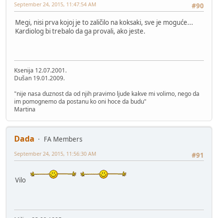
September 24, 2015, 11:47:54 AM
#90
Megi, nisi prva kojoj je to zaličilo na koksaki, sve je moguće...
Kardiolog bi trebalo da ga provali, ako jeste.
Ksenija 12.07.2001.
Dušan 19.01.2009.
"nije nasa duznost da od njih pravimo ljude kakve mi volimo, nego da
im pomognemo da postanu ko oni hoce da budu"
Martina
Dada
FA Members
September 24, 2015, 11:56:30 AM
#91
Vilo