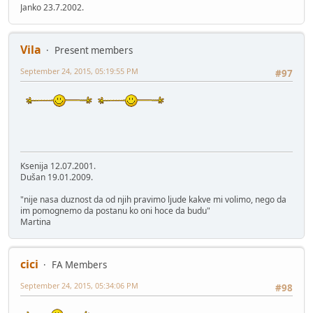
Janko 23.7.2002.
Vila
Present members
September 24, 2015, 05:19:55 PM
#97
Ksenija 12.07.2001.
Dušan 19.01.2009.
"nije nasa duznost da od njih pravimo ljude kakve mi volimo, nego da
im pomognemo da postanu ko oni hoce da budu"
Martina
cici
FA Members
September 24, 2015, 05:34:06 PM
#98