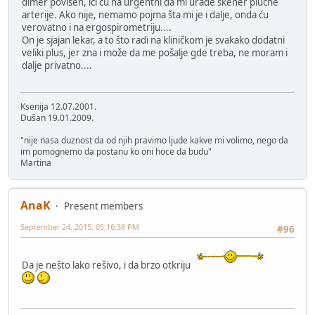
dimer povišen, ići ću na urgentni da mi urade skener plućne
arterije. Ako nije, nemamo pojma šta mi je i dalje, onda ću
verovatno i na ergospirometriju....
On je sjajan lekar, a to što radi na kliničkom je svakako dodatni
veliki plus, jer zna i može da me pošalje gde treba, ne moram i
dalje privatno....
Ksenija 12.07.2001.
Dušan 19.01.2009.
"nije nasa duznost da od njih pravimo ljude kakve mi volimo, nego da
im pomognemo da postanu ko oni hoce da budu"
Martina
AnaK
Present members
September 24, 2015, 05:16:38 PM
#96
Da je nešto lako rešivo, i da brzo otkriju