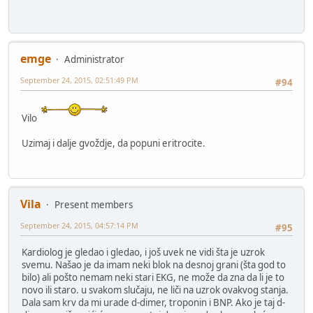
emge
Administrator
September 24, 2015, 02:51:49 PM
#94
Vilo
Uzimaj i dalje gvoždje, da popuni eritrocite.
Vila
Present members
September 24, 2015, 04:57:14 PM
#95
Kardiolog je gledao i gledao, i još uvek ne vidi šta je uzrok
svemu. Našao je da imam neki blok na desnoj grani (šta god to
bilo) ali pošto nemam neki stari EKG, ne može da zna da li je to
novo ili staro. u svakom slučaju, ne liči na uzrok ovakvog stanja.
Dala sam krv da mi urade d-dimer, troponin i BNP. Ako je taj d-