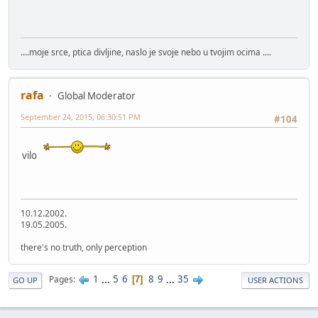
....moje srce, ptica divljine, naslo je svoje nebo u tvojim ocima ....
rafa
Global Moderator
September 24, 2015, 06:30:51 PM
#104
vilo
10.12.2002.
19.05.2005.
there's no truth, only perception
1
...
5
6
8
9
...
35
Pages
7
GO UP
USER ACTIONS