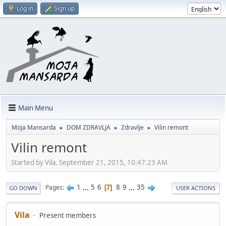
Log in
Sign up
Main Menu
Moja Mansarda
DOM ZDRAVLJA
Zdravlje
Vilin remont
►
►
►
Vilin remont
Started by Vila, September 21, 2015, 10:47:23 AM
1
...
5
6
8
9
...
35
Pages
7
GO DOWN
USER ACTIONS
Vila
Present members