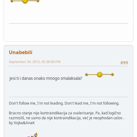
Unabebili
September 24, 2015, 05:38:09 PM
#99
jesi ti i danas onako mnogo smalaksala?
Don't follow me, I'm not leading. Don't lead me, I'm not following.
Bracno stanje nije kontraindikacija za svalerisanje. Pa, kad logično
razmisliš, ne samo da nije kontraindikacija, već je neophodan uslov .
by Vojka&AnaK