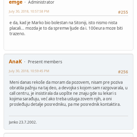
emge
Administrator
July 30, 2018, 10:57:58 PM
#255
e da, kad je Marko bio bolestan na Sitoniji, isto nismo nista
placali... mozda je to da spremw ljude da i. 100eura moze biti
trazeno.
AnaK
Present members
July 30, 2018, 10:59:45 PM
#256
Meni danas rekoše da moram da pozovem, nisam pre poziva
obratila pažnju na taj deo, a devojka s kojom sam razgovarala, u
call centru, je insistirala da uopšte ne znaju gde su lekari s
kojima sarađuju, već ako treba usluga zovem njih, a oni
prosleđuju detalje posredniku, pa me posrednik kontaktira.
Janko 23.7.2002.