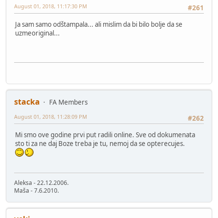
August 01, 2018, 11:17:30 PM
#261
Ja sam samo odštampala... ali mislim da bi bilo bolje da se
uzmeoriginal...
stacka
FA Members
August 01, 2018, 11:28:09 PM
#262
Mi smo ove godine prvi put radili online. Sve od dokumenata
sto ti za ne daj Boze treba je tu, nemoj da se opterecujes.
Aleksa - 22.12.2006.
Maša - 7.6.2010.