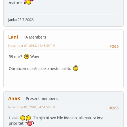
mature
Janko 23.7.2002.
Lani
FA Members
November 01, 2018, 04:48:39 PM
#265
59 eur?
Wow.
Obratićemo pažnju ako nešto naleti.
AnaK
Present members
November 01, 2018, 04:51:59 PM
#266
Hvala
Za njih bi ovo bilo idealno, ali matura ima
prioritet