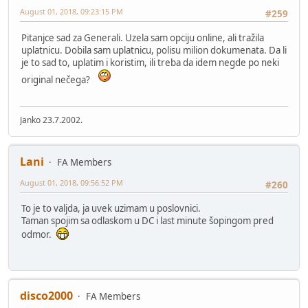
August 01, 2018, 09:23:15 PM
#259
Pitanjce sad za Generali. Uzela sam opciju online, ali tražila
uplatnicu. Dobila sam uplatnicu, polisu milion dokumenata. Da li
je to sad to, uplatim i koristim, ili treba da idem negde po neki
original nečega?
Janko 23.7.2002.
Lani
FA Members
August 01, 2018, 09:56:52 PM
#260
To je to valjda, ja uvek uzimam u poslovnici.
Taman spojim sa odlaskom u DC i last minute šopingom pred
odmor.
disco2000
FA Members