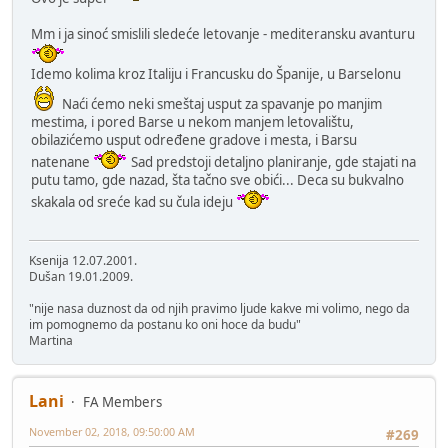
Mm i ja sinoć smislili sledeće letovanje - mediteransku avanturu
Idemo kolima kroz Italiju i Francusku do Španije, u Barselonu
Naći ćemo neki smeštaj usput za spavanje po manjim
mestima, i pored Barse u nekom manjem letovalištu,
obilazićemo usput određene gradove i mesta, i Barsu
natenane
Sad predstoji detaljno planiranje, gde stajati na
putu tamo, gde nazad, šta tačno sve obići... Deca su bukvalno
skakala od sreće kad su čula ideju
Ksenija 12.07.2001.
Dušan 19.01.2009.
"nije nasa duznost da od njih pravimo ljude kakve mi volimo, nego da
im pomognemo da postanu ko oni hoce da budu"
Martina
Lani
FA Members
November 02, 2018, 09:50:00 AM
#269