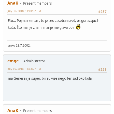
AnaK
Present members
July 30, 2018, 11:01:02 PM
#257
Eto... Pojma nemam, to je ceo zaseban svet, osiguravajućih
kuća. Što manje znam, manje me glava boli
Janko 23.7.2002.
emge
Administrator
July 30, 2018, 11:33:07 PM
#258
ma Generali je super, bili su vise nego fer sad oko kola.
AnaK
Present members