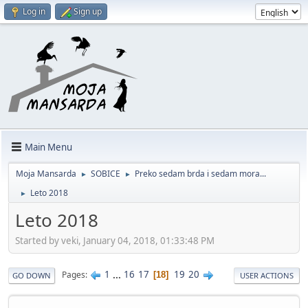
Log in
Sign up
Main Menu
Moja Mansarda
SOBICE
Preko sedam brda i sedam mora...
►
►
Leto 2018
►
Leto 2018
Started by veki, January 04, 2018, 01:33:48 PM
1
...
16
17
19
20
Pages
18
GO DOWN
USER ACTIONS