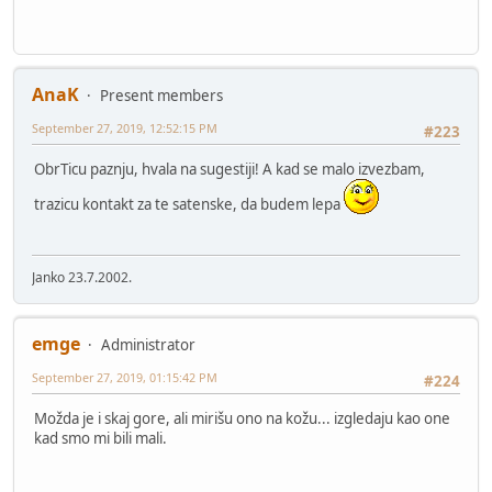
AnaK
Present members
September 27, 2019, 12:52:15 PM
#223
ObrTicu paznju, hvala na sugestiji! A kad se malo izvezbam,
trazicu kontakt za te satenske, da budem lepa
Janko 23.7.2002.
emge
Administrator
September 27, 2019, 01:15:42 PM
#224
Možda je i skaj gore, ali mirišu ono na kožu... izgledaju kao one
kad smo mi bili mali.