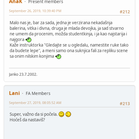
AnaK
Present members
September 26, 2019, 10:39:40 PM
#212
Malo nas je, bar za sada, jedna je verzirana nekadašnja
balerina, vitka i divna, druga je mlada devojka, ja sad stvarno
ne umem da procenim, možda studentkinja, i ja kao najstarija i
najgora
Kaže instruktorka "Gledajte se u ogledalu, namestite ruke tako
da budete lepe", a meni samo ona suknjica fali za repliku scene
sa onim nilskim konjima
Janko 23.7.2002.
Lani
FA Members
September 27, 2019, 08:05:52 AM
#213
Super, važno da si počela.
Hoćeš da nastaviš?