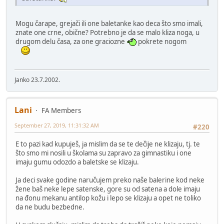
Mogu čarape, grejači ili one baletanke kao deca što smo imali,
znate one crne, obične? Potrebno je da se malo kliza noga, u
drugom delu časa, za one graciozne
pokrete nogom
Janko 23.7.2002.
Lani
FA Members
September 27, 2019, 11:31:32 AM
#220
E to pazi kad kupuješ, ja mislim da se te dečije ne klizaju, tj. te
što smo mi nosili u školama su zapravo za gimnastiku i one
imaju gumu odozdo a baletske se klizaju.
Ja deci svake godine naručujem preko naše balerine kod neke
žene baš neke lepe satenske, gore su od satena a dole imaju
na đonu mekanu antilop kožu i lepo se klizaju a opet ne toliko
da ne budu bezbedne.