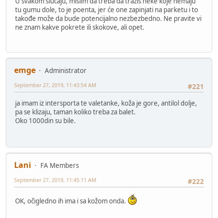
U svakom slučaju, mislim da treba da tražiš neke koje nemaju
tu gumu dole, to je poenta, jer će one zapinjati na parketu i to
takođe može da bude potencijalno nezbezbedno. Ne pravite vi
ne znam kakve pokrete ili skokove, ali opet.
emge
Administrator
September 27, 2019, 11:43:54 AM
#221
ja imam iz intersporta te valetanke, koža je gore, antilol dolje,
pa se klizaju, taman koliko treba za balet.
Oko 1000din su bile.
Lani
FA Members
September 27, 2019, 11:45:11 AM
#222
OK, očigledno ih ima i sa kožom onda.