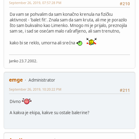
September 26, 2019, 07:57:28 PM
#210
Da vam se pohvalim da sam konačno krenula na fizičku
aktivnost - 'balet fit'. Znala sam da sam kruta, ali me je porazilo
što sam bukvalno kao Limenko. Mnogo mi je prijalo, preznojila
sam se, i sad se osećam malo rašrafljeno, ali sam trenutno,
kako bi se reklo, umorna ali srećna
Janko 23.7.2002.
emge
Administrator
September 26, 2019, 10:20:22 PM
#211
Divno
A kakva je ekipa, kakve su ostale balerine?