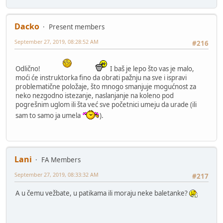
Dacko
Present members
September 27, 2019, 08:28:52 AM
#216
Odlično!
I baš je lepo što vas je malo,
moći će instruktorka fino da obrati pažnju na sve i ispravi
problematične položaje, što mnogo smanjuje mogućnost za
neko nezgodno istezanje, naslanjanje na koleno pod
pogrešnim uglom ili šta već sve početnici umeju da urade (ili
sam to samo ja umela
).
Lani
FA Members
September 27, 2019, 08:33:32 AM
#217
A u čemu vežbate, u patikama ili moraju neke baletanke?