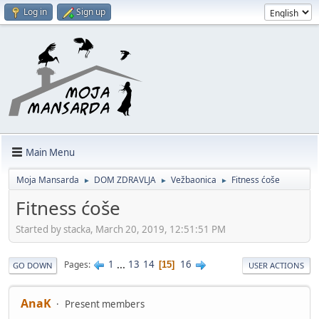
Log in
Sign up
Main Menu
Moja Mansarda
DOM ZDRAVLJA
Vežbaonica
Fitness ćoše
►
►
►
Fitness ćoše
Started by stacka, March 20, 2019, 12:51:51 PM
1
...
13
14
16
Pages
15
GO DOWN
USER ACTIONS
AnaK
Present members