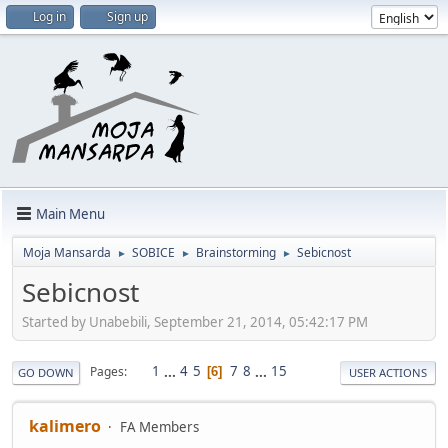
Log in
Sign up
Main Menu
Moja Mansarda
SOBICE
Brainstorming
Sebicnost
►
►
►
Sebicnost
Started by Unabebili, September 21, 2014, 05:42:17 PM
1
...
4
5
7
8
...
15
Pages
6
GO DOWN
USER ACTIONS
kalimero
FA Members