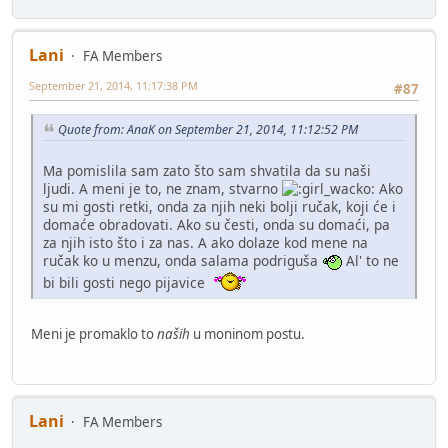
Lani
FA Members
September 21, 2014, 11:17:38 PM
#87
Quote from: AnaK on September 21, 2014, 11:12:52 PM
Ma pomislila sam zato što sam shvatila da su naši
ljudi. A meni je to, ne znam, stvarno
Ako
su mi gosti retki, onda za njih neki bolji ručak, koji će i
domaće obradovati. Ako su česti, onda su domaći, pa
za njih isto što i za nas. A ako dolaze kod mene na
ručak ko u menzu, onda salama podriguša
Al' to ne
bi bili gosti nego pijavice
Meni je promaklo to
naših
u moninom postu.
Lani
FA Members