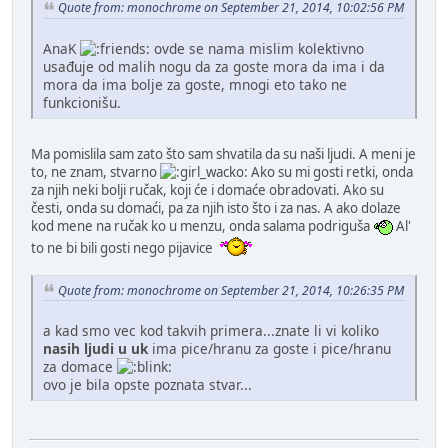
Quote from: monochrome on September 21, 2014, 10:02:56 PM
AnaK
ovde se nama mislim kolektivno
usađuje od malih nogu da za goste mora da ima i da
mora da ima bolje za goste, mnogi eto tako ne
funkcionišu.
Ma pomislila sam zato što sam shvatila da su naši ljudi. A meni je
to, ne znam, stvarno
Ako su mi gosti retki, onda
za njih neki bolji ručak, koji će i domaće obradovati. Ako su
česti, onda su domaći, pa za njih isto što i za nas. A ako dolaze
kod mene na ručak ko u menzu, onda salama podriguša
Al'
to ne bi bili gosti nego pijavice
Quote from: monochrome on September 21, 2014, 10:26:35 PM
a kad smo vec kod takvih primera...znate li vi koliko
nasih ljudi u uk
ima pice/hranu za goste i pice/hranu
za domace
ovo je bila opste poznata stvar...