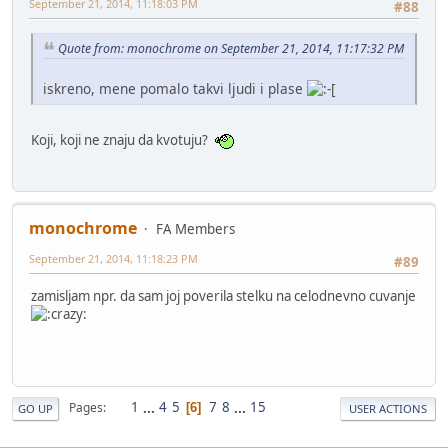
September 21, 2014, 11:18:03 PM
#88
Quote from: monochrome on September 21, 2014, 11:17:32 PM
iskreno, mene pomalo takvi ljudi i plase
Koji, koji ne znaju da kvotuju?
monochrome
FA Members
September 21, 2014, 11:18:23 PM
#89
zamisljam npr. da sam joj poverila stelku na celodnevno cuvanje
1
...
4
5
7
8
...
15
Pages
6
GO UP
USER ACTIONS