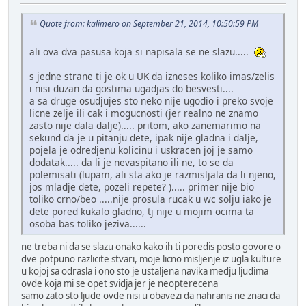
Quote from: kalimero on September 21, 2014, 10:50:59 PM
ali ova dva pasusa koja si napisala se ne slazu.....
s jedne strane ti je ok u UK da izneses koliko imas/zelis
i nisi duzan da gostima ugadjas do besvesti....
a sa druge osudjujes sto neko nije ugodio i preko svoje
licne zelje ili cak i mogucnosti (jer realno ne znamo
zasto nije dala dalje)..... pritom, ako zanemarimo na
sekund da je u pitanju dete, ipak nije gladna i dalje,
pojela je odredjenu kolicinu i uskracen joj je samo
dodatak..... da li je nevaspitano ili ne, to se da
polemisati (lupam, ali sta ako je razmisljala da li njeno,
jos mladje dete, pozeli repete? )..... primer nije bio
toliko crno/beo .....nije prosula rucak u wc solju iako je
dete pored kukalo gladno, tj nije u mojim ocima ta
osoba bas toliko jeziva......
ne treba ni da se slazu onako kako ih ti poredis posto govore o
dve potpuno razlicite stvari, moje licno misljenje iz ugla kulture
u kojoj sa odrasla i ono sto je ustaljena navika medju ljudima
ovde koja mi se opet svidja jer je neopterecena
samo zato sto ljude ovde nisi u obavezi da nahranis ne znaci da