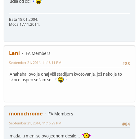
ucila od cici
Bata 18.01.2004.
Moca 17.11.2014.
Lani
FA Members
September 21, 2014, 11:16:11 PM
#83
Ahahaha, ovo je onaj viši stadijum kvotovanja, još neko je to
skoro uspeo sećam se.
monochrome
FA Members
September 21, 2014, 11:16:29 PM
#84
mada...i meni se ovo jednom desilo...