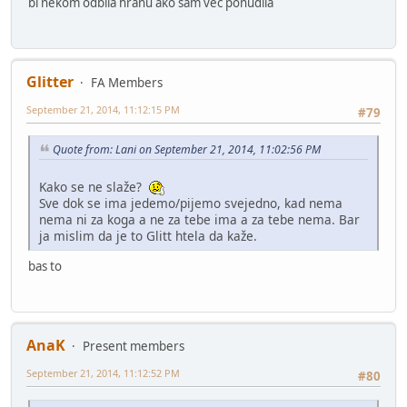
bi nekom odbila hranu ako sam vec ponudila
Glitter
FA Members
September 21, 2014, 11:12:15 PM
#79
Quote from: Lani on September 21, 2014, 11:02:56 PM
Kako se ne slaže?
Sve dok se ima jedemo/pijemo svejedno, kad nema
nema ni za koga a ne za tebe ima a za tebe nema. Bar
ja mislim da je to Glitt htela da kaže.
bas to
AnaK
Present members
September 21, 2014, 11:12:52 PM
#80