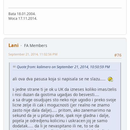
Bata 18.01.2004.
Moca 17.11.2014.
Lani
FA Members
September 21, 2014, 11:02:56 PM
#76
Quote from: kalimero on September 21, 2014, 10:50:59 PM
ali ova dva pasusa koja si napisala se ne slazu.....
s jedne strane ti je ok u UK da izneses koliko imas/zelis
i nisi duzan da gostima ugadjas do besvesti....
a sa druge osudjujes sto neko nije ugodio i preko svoje
licne zelje ili cak i mogucnosti (jer realno ne znamo
zasto nije dala dalje)..... pritom, ako zanemarimo na
sekund da je u pitanju dete, ipak nije gladna i dalje,
pojela je odredjenu kolicinu i uskracen joj je samo
dodatak..... da li je nevaspitano ili ne, to se da