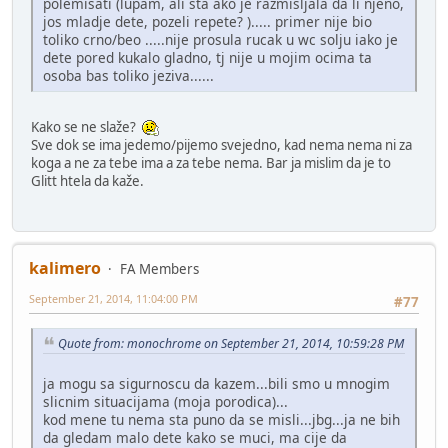
polemisati (lupam, ali sta ako je razmisljala da li njeno,
jos mladje dete, pozeli repete? )..... primer nije bio
toliko crno/beo .....nije prosula rucak u wc solju iako je
dete pored kukalo gladno, tj nije u mojim ocima ta
osoba bas toliko jeziva......
Kako se ne slaže?
Sve dok se ima jedemo/pijemo svejedno, kad nema nema ni za
koga a ne za tebe ima a za tebe nema. Bar ja mislim da je to
Glitt htela da kaže.
kalimero
FA Members
September 21, 2014, 11:04:00 PM
#77
Quote from: monochrome on September 21, 2014, 10:59:28 PM
ja mogu sa sigurnoscu da kazem...bili smo u mnogim
slicnim situacijama (moja porodica)...
kod mene tu nema sta puno da se misli...jbg...ja ne bih
da gledam malo dete kako se muci, ma cije da