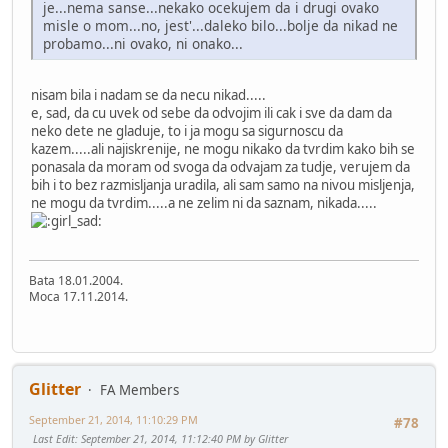
je...nema sanse...nekako ocekujem da i drugi ovako
misle o mom...no, jest'...daleko bilo...bolje da nikad ne
probamo...ni ovako, ni onako...
nisam bila i nadam se da necu nikad.....
e, sad, da cu uvek od sebe da odvojim ili cak i sve da dam da
neko dete ne gladuje, to i ja mogu sa sigurnoscu da
kazem.....ali najiskrenije, ne mogu nikako da tvrdim kako bih se
ponasala da moram od svoga da odvajam za tudje, verujem da
bih i to bez razmisljanja uradila, ali sam samo na nivou misljenja,
ne mogu da tvrdim.....a ne zelim ni da saznam, nikada.....
Bata 18.01.2004.
Moca 17.11.2014.
Glitter
FA Members
September 21, 2014, 11:10:29 PM
#78
Last Edit
: September 21, 2014, 11:12:40 PM by Glitter