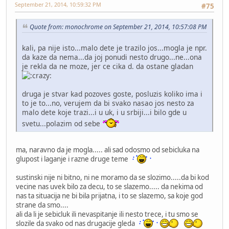
September 21, 2014, 10:59:32 PM
#75
Quote from: monochrome on September 21, 2014, 10:57:08 PM
kali, pa nije isto...malo dete je trazilo jos...mogla je npr.
da kaze da nema...da joj ponudi nesto drugo...ne...ona
je rekla da ne moze, jer ce cika d. da ostane gladan
druga je stvar kad pozoves goste, posluzis koliko ima i
to je to...no, verujem da bi svako nasao jos nesto za
malo dete koje trazi...i u uk, i u srbiji...i bilo gde u
svetu...polazim od sebe
ma, naravno da je mogla..... ali sad odosmo od sebicluka na
glupost i laganje i razne druge teme
sustinski nije ni bitno, ni ne moramo da se slozimo.....da bi kod
vecine nas uvek bilo za decu, to se slazemo..... da nekima od
nas ta situacija ne bi bila prijatna, i to se slazemo, sa koje god
strane da smo....
ali da li je sebicluk ili nevaspitanje ili nesto trece, i tu smo se
slozile da svako od nas drugacije gleda